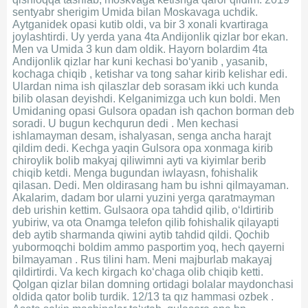
sentyabr sherigim Umida bilan Moskavaga uchdik.
Aytganidek opasi kutib oldi, va bir 3 xonali kvartiraga
joylashtirdi. Uy yerda yana 4ta Andijonlik qizlar bor ekan.
Men va Umida 3 kun dam oldik. Hayorn bolardim 4ta
Andijonlik qizlar har kuni kechasi boʻyanib , yasanib,
kochaga chiqib , ketishar va tong sahar kirib kelishar edi.
Ulardan nima ish qilaszlar deb sorasam ikki uch kunda
bilib olasan deyishdi. Kelganimizga uch kun boldi. Men
Umidaning opasi Gulsora opadan ish qachon borman deb
soradi. U bugun kechqurun dedi . Men kechasi
ishlamayman desam, ishalyasan, senga ancha harajt
qildim dedi. Kechga yaqin Gulsora opa xonmaga kirib
chiroylik bolib makyaj qiliwimni ayti va kiyimlar berib
chiqib ketdi. Menga bugundan iwlayasn, fohishalik
qilasan. Dedi. Men oldirasang ham bu ishni qilmayaman.
Akalarim, dadam bor ularni yuzini yerga qaratmayman
deb urishin kettim. Gulsaora opa tahdid qilib, oʻldirtirib
yubiriw, va ota Onamga telefon qilib fohishalik qilayapti
deb aytib sharmanda qiwini aytib tahdid qildi. Qochib
yubormoqchi boldim ammo pasportim yoq, hech qayerni
bilmayaman . Rus tilini ham. Meni majburlab makayaj
qildirtirdi. Va kech kirgach koʻchaga olib chiqib ketti.
Qolgan qizlar bilan domning ortidagi bolalar maydonchasi
oldida qator bolib turdik. 12/13 ta qız hammasi ozbek .