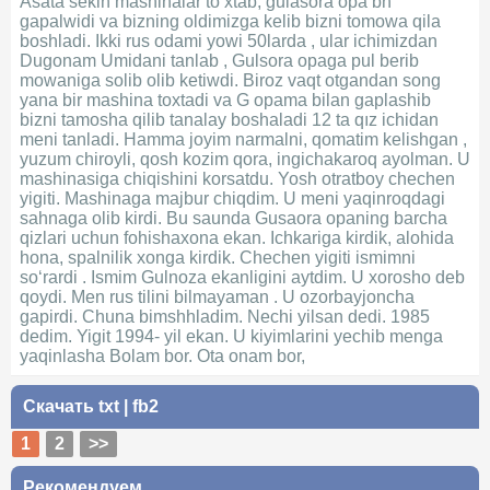
Asata sekin mashinalar toʻxtab, gulasora opa bn
gapalwidi va bizning oldimizga kelib bizni tomowa qila
boshladi. Ikki rus odami yowi 50larda , ular ichimizdan
Dugonam Umidani tanlab , Gulsora opaga pul berib
mowaniga solib olib ketiwdi. Biroz vaqt otgandan song
yana bir mashina toxtadi va G opama bilan gaplashib
bizni tamosha qilib tanalay boshaladi 12 ta qız ichidan
meni tanladi. Hamma joyim narmalni, qomatim kelishgan ,
yuzum chiroyli, qosh kozim qora, ingichakaroq ayolman. U
mashinasiga chiqishini korsatdu. Yosh otratboy chechen
yigiti. Mashinaga majbur chiqdim. U meni yaqinroqdagi
sahnaga olib kirdi. Bu saunda Gusaora opaning barcha
qizlari uchun fohishaxona ekan. Ichkariga kirdik, alohida
hona, spalnilik xonga kirdik. Chechen yigiti ismimni
soʻrardi . Ismim Gulnoza ekanligini aytdim. U xorosho deb
qoydi. Men rus tilini bilmayaman . U ozorbayjoncha
gapirdi. Chuna bimshhladim. Nechi yilsan dedi. 1985
dedim. Yigit 1994- yil ekan. U kiyimlarini yechib menga
yaqinlasha Bolam bor. Ota onam bor,
Скачать
txt
|
fb2
1
2
>>
Рекомендуем