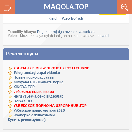
MAQOLA.TOP
Dark / Light
Kirish
-
A'zo bo'lish
Tasodifiy hikoya:
Bugun harajatga roziman vaxseks.ru
Salom. Mazkur hikoya uylab topilgan bulib adawmovc...
davomi
Рекомендуем
УЗБЕКСКОЕ МОБИЛЬНОЕ ПОРНО ОНЛАЙН
Telegramdagi zapal videolar
Новые порно рассказы
Xikoyalar.Ru - Скачать порно
XIKOYA.TOP
узбекское порно видео
Янги узбекча секс видеолар
UZBXX.RU
УЗБЕКСКОЕ ПОРНО НА UZPORNHUB.TOP
Узбекское порно онлайн 2026
Зоопорно с животными
Купить рекламу(auto)