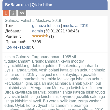
Библиотека
|
Qizlar bilan
1
2
>>
Gulnoza Fohisha Moskava 2019
Тэги:
gulnoza fohisha
|
moskava 2019
Добавил:
admin
(30.01.2021 / 06:43)
Рейтинг:
(1)
Прочтений:
7305
Комментарии
:
0
Ismim Gulnoza,Fargonadanman. 1985 yil
tugulaganmam.ajrashganimdan keyin moddiy
qiyinchiliklar girdobida qoldim. Toshkentday shaharda
uysiz ijarada turish, yosh bolani katta qilish uchun tinimsiz
ishlar edim. 2019-yil avgust men ishlaydigan gózallik
salonidagi hamkasbim Umida Maskvaga ishalash uchun
ketyaotganligini, opalari magazinlarda ishlab yaxshi pul
topishini aytdi. Menga ham Moskvaga ketish taklifini berdi.
Birga kavrtirada turamiz, boshlanishiga kafega idish tovoq
yuvuvchi bolib ishga kirishmini, keyinroq gozallik saloniga
ishga kirishimni aytdi. Bu yerda oylik kam, zorga yashar
edim. Oylab korib , 3yoshli farzandimini onamga
qishloqqa tashlab, moskvaga ketishga qaror qildim. 2019