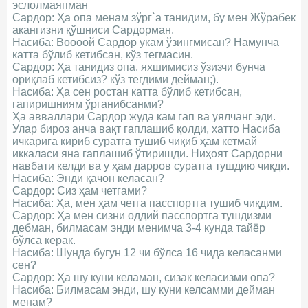
эслолмаяпман
Сардор: Ҳа опа менам зўрг`а танидим, бу мен Жўрабек
акангизни қўшниси Сардорман.
Насиба: Воооой Сардор укам ўзингмисан? Намунча
катта бўлиб кетибсан, кўз тегмасин.
Сардор: Ҳа танидиз опа, яхшимисиз ўзизчи бунча
ориқлаб кетибсиз? кўз тегдими дейман;).
Насиба: Ҳа сен ростан катта бўлиб кетибсан,
гапиришниям ўрганибсанми?
Ҳа авваллари Сардор жуда кам гап ва уялчанг эди.
Улар бироз анча вақт гаплашиб қолди, хатто Насиба
ичкарига кириб суратга тушиб чиқиб ҳам кетмай
иккаласи яна гаплашиб ўтиришди. Ниҳоят Сардорни
навбати келди ва у ҳам дарров суратга тушдию чиқди.
Насиба: Энди қачон келасан?
Сардор: Сиз ҳам четгами?
Насиба: Ҳа, мен ҳам четга пасспортга тушиб чиқдим.
Сардор: Ҳа мен сизни оддий пасспортга тушдизми
дебман, билмасам энди менимча 3-4 кунда тайёр
бўлса керак.
Насиба: Шунда бугун 12 чи бўлса 16 чида келасанми
сен?
Сардор: Ҳа шу куни келаман, сизак келасизми опа?
Насиба: Билмасам энди, шу куни келсамми дейман
менам?