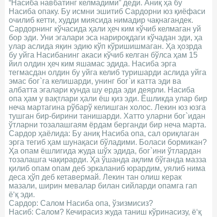
“Насиба навбатинг келмадими” деди. Аниқ ҳа бу
Насиба опаку. Бу исмни эшитиб Сардорни юз қиёфаси
очилиб кетти, худди миясида нимадир чақнагандек.
Сардорнинг кўчасида ҳали ҳеч ким кўчиб келмаган уй
бор эди. Уни эгалари эса нарироқдаги кўчадан эди, ҳа
улар аслида яқин эдию кўп кўришишмаган. Ҳа ҳозрда
бу уйга Насибанинг акаси кўчиб келган бўлса ҳам 15
йил олдин ҳеч ким яшамас эдида. Насиба эрга
тегмасдан олдин бу уйга келиб туришарди аслида уйга
эмас бог`га келишарди, унинг бог`и катта эди ва
албатта эгалари кунда шу ерда эди деярли. Насиба
опа ҳам у вақтлари ҳали ёш қиз эди. Ёшликда улар бир
неча мартагина рўбарў келишган холос. Лекин юз юзга
тушган бир-бирини танишарди. Хатто уларни бог`идан
ўтларни тозалашгаям ёрдам берганди бир неча марта.
Сардор ҳаёлида: Бу аниқ Насиба опа, сал ориқлаган
эрга тегиб ҳам шунақаси бўладими. Боласи бормикан?
Ҳа опам ёшлигида жуда шўх эдида, бог`ини ўтлардан
тозалашга чақирарди. Ҳа ўшанда ақлим бўганда мазза
қилиб опам опам деб эркаланиб юрардим, уялиб нима
деса ҳўп деб кетавермай. Лекин тан олиш керак
мазали, ширин мевалар билан сийларди опамга гап
ё‘қ эди.
Сардор: Салом Насиба опа, ўзизмисиз?
Насиб: Салом? Кечирасиз жуда таниш кўринасизу, ё‘қ