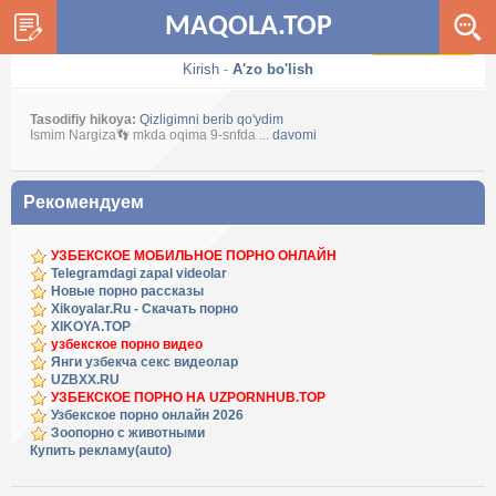
MAQOLA.TOP
Dark / Light
Kirish
-
A'zo bo'lish
Tasodifiy hikoya:
Qizligimni berib qo'ydim
Ismim Nargiza👣 mkda oqima 9-snfda ...
davomi
Рекомендуем
УЗБЕКСКОЕ МОБИЛЬНОЕ ПОРНО ОНЛАЙН
Telegramdagi zapal videolar
Новые порно рассказы
Xikoyalar.Ru - Скачать порно
XIKOYA.TOP
узбекское порно видео
Янги узбекча секс видеолар
UZBXX.RU
УЗБЕКСКОЕ ПОРНО НА UZPORNHUB.TOP
Узбекское порно онлайн 2026
Зоопорно с животными
Купить рекламу(auto)