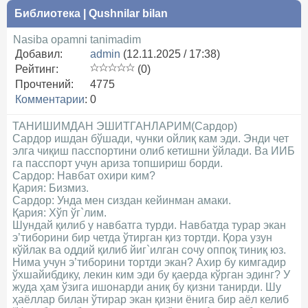
Библиотека
|
Qushnilar bilan
Nasiba opamni tanimadim
Добавил:
admin
(12.11.2025 / 17:38)
Рейтинг:
(0)
Прочтений:
4775
Комментарии
:
0
ТАНИШИМДАН ЭШИТГАНЛАРИМ(Сардор)
Сардор ишдан бўшади, чунки ойлиқ кам эди. Энди чет
элга чиқиш пасспортини олиб кетишни ўйлади. Ва ИИБ
га пасспорт учун ариза топшириш борди.
Сардор: Навбат охири ким?
Қария: Бизмиз.
Сардор: Унда мен сиздан кейинман амаки.
Қария: Хўп ўг`лим.
Шундай қилиб у навбатга турди. Навбатда турар экан
э’тиборини бир четда ўтирган қиз тортди. Қора узун
кўйлак ва оддий қилиб йиг`илган сочу оппоқ тиниқ юз.
Нима учун э’тиборини тортди экан? Ахир бу кимгадир
ўхшайибдику, лекин ким эди бу қаерда кўрган эдинг? У
жуда ҳам ўзига ишонарди аниқ бу қизни танирди. Шу
ҳаёллар билан ўтирар экан қизни ёнига бир аёл келиб