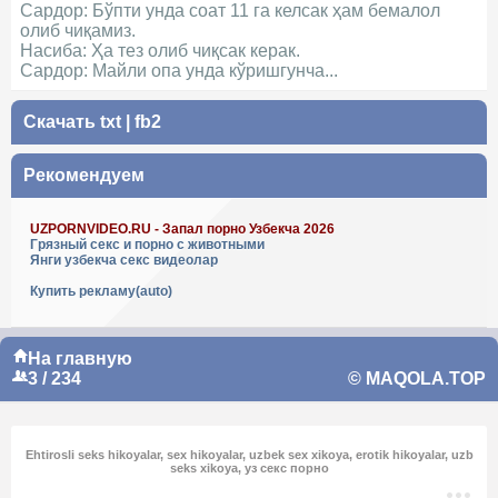
Сардор: Бўпти унда соат 11 га келсак ҳам бемалол
олиб чиқамиз.
Насиба: Ҳа тез олиб чиқсак керак.
Сардор: Майли опа унда кўришгунча...
Скачать
txt
|
fb2
Рекомендуем
UZPORNVIDEO.RU - Запал порно Узбекча 2026
Грязный секс и порно с животными
Янги узбекча секс видеолар
Купить рекламу(auto)
На главную
3 / 234
© MAQOLA.TOP
Ehtirosli seks hikoyalar, sex hikoyalar, uzbek sex xikoya, erotik hikoyalar, uzb
seks xikoya, уз секс порно