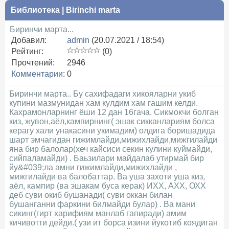
Библиотека
|
Birinchi marta
Биринчи марта...
Добавил:
admin
(20.07.2021 / 18:54)
Рейтинг:
(0)
Прочтений:
2946
Комментарии
:
0
Биринчи марта.. Бу сахифадаги хикояларни укиб
купини мазмунидан хам кулдим хам гашим келди.
Кахрамонларнинг ёши 12 дан 16гача. Сикмокчи болган
киз, жувон,аёл,кампирнинг( эшак сикканлариям болса
керагу хали унакасини укимадим) олдига боришадида
шарт эмчагидан гижимлайди,мижихлайди,мижгилайди
яна бир балолар(хеч кайсиси секин кулини куймайди,
сийпаламайди) . Баьзилари майдалаб утирмай бир
йу&#039;ла амни гижимлайди,мижихлайди ,
мижгилайди ва балобаттар. Ва уша захоти уша киз,
аёл, кампир (ва эшакам буса керак) ИХХ, АХХ, ОХХ
деб суви окиб бушанади( суви оккан билан
бушанганни фаркини билмайди булар) . Ва мани
сикинг(гирт харифиям манлаб гапиради) амим
кичивотти дейди.( узи ит борса изини йукотиб коядиган