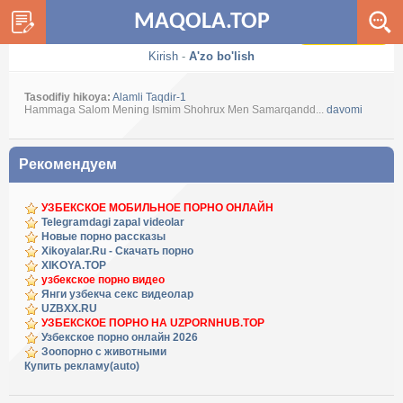
MAQOLA.TOP
Dark / Light
Kirish
-
A'zo bo'lish
Tasodifiy hikoya:
Alamli Taqdir-1
Hammaga Salom Mening Ismim Shohrux Men Samarqandd...
davomi
Рекомендуем
УЗБЕКСКОЕ МОБИЛЬНОЕ ПОРНО ОНЛАЙН
Telegramdagi zapal videolar
Новые порно рассказы
Xikoyalar.Ru - Скачать порно
XIKOYA.TOP
узбекское порно видео
Янги узбекча секс видеолар
UZBXX.RU
УЗБЕКСКОЕ ПОРНО НА UZPORNHUB.TOP
Узбекское порно онлайн 2026
Зоопорно с животными
Купить рекламу(auto)