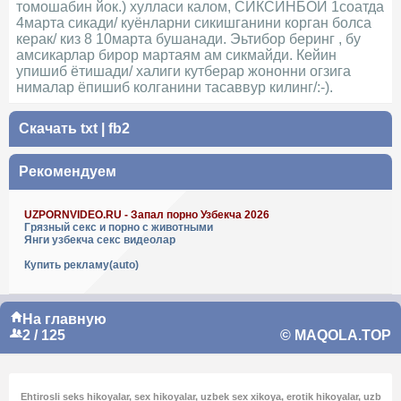
томошабин йок.) хулласи калом, СИКСИНБОЙ 1соатда
4марта сикади/ куёнларни сикишганини корган болса
керак/ киз 8 10марта бушанади. Эьтибор беринг , бу
амсикарлар бирор мартаям ам сикмайди. Кейин
упишиб ётишади/ халиги кутберар жононни огзига
нималар ёпишиб колганини тасаввур килинг/:-).
Скачать
txt
|
fb2
Рекомендуем
UZPORNVIDEO.RU - Запал порно Узбекча 2026
Грязный секс и порно с животными
Янги узбекча секс видеолар
Купить рекламу(auto)
На главную
2 / 125
© MAQOLA.TOP
Ehtirosli seks hikoyalar, sex hikoyalar, uzbek sex xikoya, erotik hikoyalar, uzb