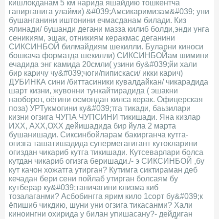
кишлокданам 5 км нарида яшайдию тошкентча
гапирганига улайми) &#039;Амсикаримизам&#039; уни
бушанганини иштонини ечмасданам билади. Киз
ялинади/ бушанди дегани мазза килиб болди,энди унга
сеникиям, эшак, отникиям керакмас деганини
СИКСИНБОЙ билмайдиям шекилли. Буларни киноси
бошкача форматда шекилли) СИКСИНБОЙам шимини
ечадида энг камида 20смли( узини бу&#039;йи хали
бир каричу чу&#039;чоги/пипискаси/ икки карич)
ДУБИНКА сини /биттасиники кувалдайкан/ чикарадида
шарт кизни, жувонни тункайтирадида ( эшакни
наоборот, оёгини осмондан килса керак. Офицерская
поза) УРТукмогини ку&#039;тга тикади, баьзилари
кизни огзига ЧУПА ЧУПСИНИ тикишади. Яна кизлар
ИХХ, АХХ,ОХХ дейишадида бир йула 2 марта
бушанишади. Сиксинбойларам бакирганча кутга-
огизга ташатишадида супермегагигант кутокларини
огиздан чикариб кутга тикишади. Кутсеварлари болса
кутдан чикариб огизга беришади./- э СИКСИНБОЙ ,бу
кут качон хожатга утирган? Кутимга сиктираман деб
кечадан бери сени пойлаб утирган болсаям бу
кутберар ку&#039;таничагини клизма киб
тозалаганми? Асбобингга ярим кило 1сорт бу&#039;к
ёпишиб чикдию, шуни уни огзига тикасанми? Хали
киноингни охирида у билан упишасану?- дейдиган