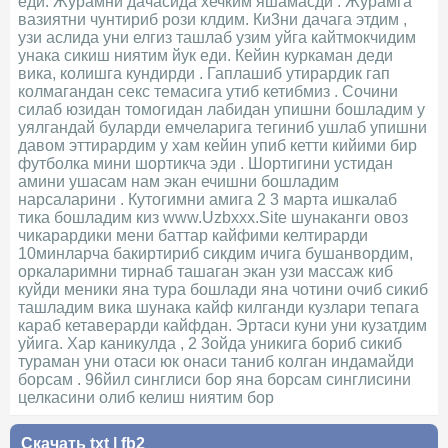
еди. Журамни дачасида хечким яшамасди . Журамга
вазиятни чунтириб рози клдим. Ки3ни дачага этдим ,
узи аслида уни елгиз ташлаб узим уйга кайтмокчидим
унака сикиш ниятим йук еди. Кейин куркаман деди
вика, колишга кундирди . Гаплашиб утирардик гап
колмагандан секс темасига утиб кетибмиз . Сочини
силаб юзидан томогидан лабидан упишни бошладим у
уялгандай буларди емчеларига тегиниб ушлаб упишни
давом эттирардим у хам кейин упиб кетти кийими бир
футболка мини шортикча эди . Шортигини устидан
амини ушасам нам экан ечишни бошладим
нарсаларини . Кутогимни амига 2 3 марта ишкалаб
тика бошладим киз www.Uzbxxx.Site шунаканги овоз
чикарардики мени баттар кайфими келтирарди
10минларча бакиртириб сикдим ичига бушанвордим,
оркаларимни тирнаб ташаган экан узи массаж киб
куйди меники яна тура бошлади яна чотини очиб сикиб
ташладим вика шунака кайф килганди кузлари тепага
караб кетаверарди кайфдан. Эртаси куни уни кузатдим
уйига. Хар каникулда , 2 3ойда уникига бориб сикиб
тураман уни отаси юк онаси таниб колган индамайди
борсам . 96йил синглиси бор яна борсам синглисини
целкасини олиб келиш ниятим бор
Скачать
txt
|
fb2