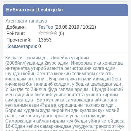
Библиотека
|
Lesbi qizlar
Агентдаги танишув
Добавил:
TesToo
(28.08.2019 / 10:21)
Рейтинг:
(0)
Прочтений:
13553
Комментарии
:
0
Кискаси ...исмим д.... Лицейда укирдим
(2008йил)ушанда 2курс эдим. Информатика хонасида
интернетда утириб агентга регистрация килгандим,
шундан кейин агентга кизикиб телимгаям скачать
киволдим агентни... Бир кун вика исмли узимдан 2еш
кичик киз б.н танишиб колдим, у бошка шахардан эди .
У б.н где то 2йилча @да гаплашардим . Шундай килиб
мен лицейни битириб университетга укишга кирдим
самаркандга . Бир кун вика самаркандга айлангани
келганими езди @да ва куришишни таклиф килди .
Бордим курдим жуда чиройли эди кузлари кук мовий
ранг , кискаси кукраги оркаси унча каттамасди.
Самаркандни айлантирдим кеч булди уйига кетей деса
16-00дан кейин самарканддан учкудукга транспорт йук