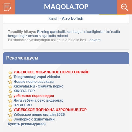
MAQOLA.TOP
Dark / Light
Kirish
-
A'zo bo'lish
Tasodifiy hikoya:
Bizning qanchalik kambag‘al ekanligimizni ko‘rsatib
berganingiz uchun sizga katta rahmat
Bir shaharda yashaydigan o‘ziga to‘q bir oila bos...
davomi
Рекомендуем
УЗБЕКСКОЕ МОБИЛЬНОЕ ПОРНО ОНЛАЙН
Telegramdagi zapal videolar
Новые порно рассказы
Xikoyalar.Ru - Скачать порно
XIKOYA.TOP
узбекское порно видео
Янги узбекча секс видеолар
UZBXX.RU
УЗБЕКСКОЕ ПОРНО НА UZPORNHUB.TOP
Узбекское порно онлайн 2026
Зоопорно с животными
Купить рекламу(auto)