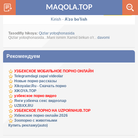
MAQOLA.TOP
Dark / Light
Kirish
-
A'zo bo'lish
Tasodifiy hikoya:
Qizlar yotoqhonasida
Qizlar yotoqhonasida...Mani ismim Xamid birkun o'r...
davomi
Рекомендуем
УЗБЕКСКОЕ МОБИЛЬНОЕ ПОРНО ОНЛАЙН
Telegramdagi zapal videolar
Новые порно рассказы
Xikoyalar.Ru - Скачать порно
XIKOYA.TOP
узбекское порно видео
Янги узбекча секс видеолар
UZBXX.RU
УЗБЕКСКОЕ ПОРНО НА UZPORNHUB.TOP
Узбекское порно онлайн 2026
Зоопорно с животными
Купить рекламу(auto)