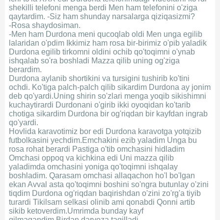
shekilli telefoni menga berdi Men ham telefonini o'ziga
qaytardim. -Siz ham shunday narsalarga qiziqasizmi?
-Rosa shaydosiman.
-Men ham Durdona meni qucoqlab oldi Men unga egilib
lalaridan o'pdim Ikkimiz ham rosa bir-birimiz o'pib yaladik
Durdona egilib tirkomni oldini ochib qo'toqimni o'ynab
ishqalab so'ra boshladi Mazza qilib uning og'ziga
berardim.
Durdona aylanib shortikini va tursigini tushirib ko'tini
ochdi. Ko'tiga palch-palch qilib sikardim Durdona ay jonim
deb qo'yardi.Uning shirin so'zlari menga yoqib sikishimni
kuchaytirardi Durdonani o'girib ikki oyoqidan ko'tarib
chotiga sikardim Durdona bir og'riqdan bir kayfdan ingrab
qo'yardi.
Hovlida karavotimiz bor edi Durdona karavotga yotqizib
futbolkasini yechdim.Emchakini ezib yaladim Unga bu
rosa rohat berardi Pastiga o'tib omchasini hidladim
Omchasi oppoq va kichkina edi Uni mazza qilib
yaladimda omchasini yoniga qo'toqimni ishqalay
boshladim. Qarasam omchasi allaqachon ho'l bo'lgan
ekan Avval asta qo'toqimni boshini so'ngra butunlay o'zini
tiqdim Durdona og'riqdan baqirishdan o'zini zo'rg'a tiyib
turardi Tikilsam selkasi olinib ami qonabdi Qonni artib
sikib ketoverdim.Umrimda bunday kayf
qilmagandim.Birdan darvoza taqilladi