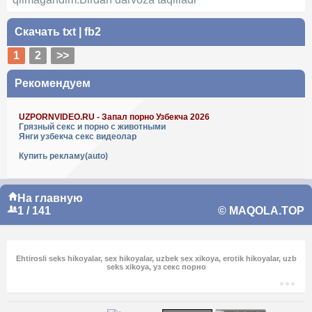
Скачать
txt
|
fb2
1
2
>>
Рекомендуем
UZPORNVIDEO.RU - Запал порно Узбекча 2026
Грязный секс и порно с животными
Янги узбекча секс видеолар
Купить рекламу(auto)
На главную
1 / 141
© MAQOLA.TOP
Ehtirosli seks hikoyalar, sex hikoyalar, uzbek sex xikoya, erotik hikoyalar, uzb
seks xikoya, уз секс порно