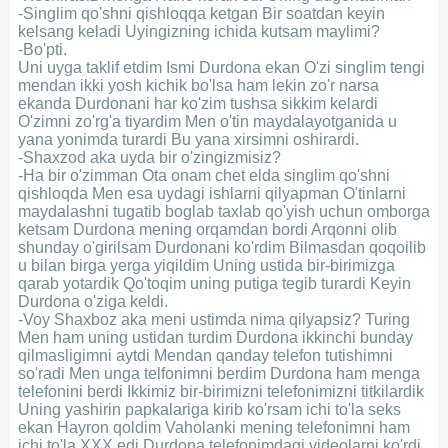
-Singlim qo'shni qishloqqa ketgan Bir soatdan keyin
kelsang keladi Uyingizning ichida kutsam maylimi?
-Bo'pti.
Uni uyga taklif etdim Ismi Durdona ekan O'zi singlim tengi
mendan ikki yosh kichik bo'lsa ham lekin zo'r narsa
ekanda Durdonani har ko'zim tushsa sikkim kelardi
O'zimni zo'rg'a tiyardim Men o'tin maydalayotganida u
yana yonimda turardi Bu yana xirsimni oshirardi.
-Shaxzod aka uyda bir o'zingizmisiz?
-Ha bir o'zimman Ota onam chet elda singlim qo'shni
qishloqda Men esa uydagi ishlarni qilyapman O'tinlarni
maydalashni tugatib boglab taxlab qo'yish uchun omborga
ketsam Durdona mening orqamdan bordi Arqonni olib
shunday o'girilsam Durdonani ko'rdim Bilmasdan qoqoilib
u bilan birga yerga yiqildim Uning ustida bir-birimizga
qarab yotardik Qo'toqim uning putiga tegib turardi Keyin
Durdona o'ziga keldi.
-Voy Shaxboz aka meni ustimda nima qilyapsiz? Turing
Men ham uning ustidan turdim Durdona ikkinchi bunday
qilmasligimni aytdi Mendan qanday telefon tutishimni
so'radi Men unga telfonimni berdim Durdona ham menga
telefonini berdi Ikkimiz bir-birimizni telefonimizni titkilardik
Uning yashirin papkalariga kirib ko'rsam ichi to'la seks
ekan Hayron qoldim Vaholanki mening telefonimni ham
ichi to'la XXX edi Durdona telefonimdagi videolarni ko'rdi