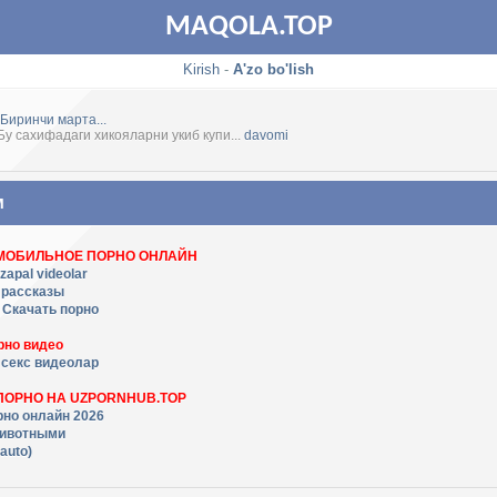
MAQOLA.TOP
Kirish
-
A'zo bo'lish
Биринчи марта...
Бу сахифадаги хикояларни укиб купи...
davomi
м
 МОБИЛЬНОЕ ПОРНО ОНЛАЙН
zapal videolar
 рассказы
- Скачать порно
рно видео
 секс видеолар
ПОРНО НА UZPORNHUB.TOP
рно онлайн 2026
животными
auto)