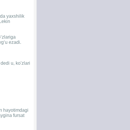
da yaxshilik
Lekin
‘zlariga
yg‘u ezadi.
edi u, ko'zlari
in hayotimdagi
aygina fursat