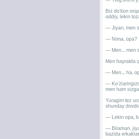
Biz do'kon orqa
oddiy, lekin toza
— Jiyan, men si
— Nima, opa?
— Men... men siz
Men hayratda q
— Men... ha, opa
— Ko'zlaringizd
men ham sizga.
Yuragim tez ura
shunday dovdra
— Lekin opa, bi
— Bilaman, jiy
bazida erkaklar