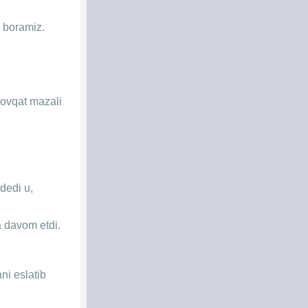
a boramiz.
n ovqat mazali
dedi u,
a davom etdi.
ni eslatib