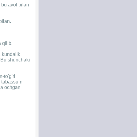
 bu ayol bilan
ilan.
qilib.
, kundalik
. Bu shunchaki
to'g'ri
da tabassum
ada ochgan