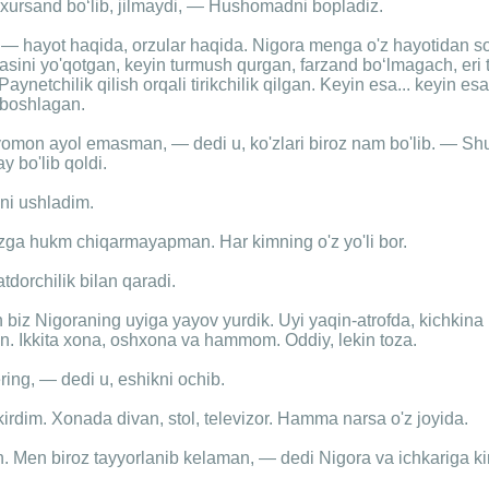
xursand bo‘lib, jilmaydi, — Hushomadni bopladiz.
 — hayot haqida, orzular haqida. Nigora menga o'z hayotidan so
asini yo'qotgan, keyin turmush qurgan, farzand bo‘lmagach, eri 
Paynetchilik qilish orqali tirikchilik qilgan. Keyin esa... keyin es
 boshlagan.
omon ayol emasman, — dedi u, ko'zlari biroz nam bo'lib. — Sh
 bo'lib qoldi.
ni ushladim.
ga hukm chiqarmayapman. Har kimning o'z yo'li bor.
dorchilik bilan qaradi.
biz Nigoraning uyiga yayov yurdik. Uyi yaqin-atrofda, kichkina
n. Ikkita xona, oshxona va hammom. Oddiy, lekin toza.
ring, — dedi u, eshikni ochib.
irdim. Xonada divan, stol, televizor. Hamma narsa o'z joyida.
an. Men biroz tayyorlanib kelaman, — dedi Nigora va ichkariga kir