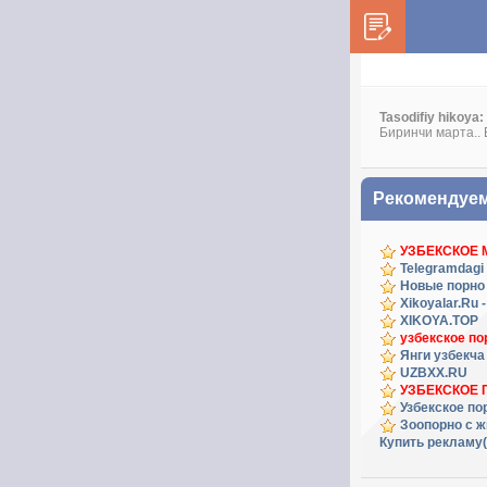
Tasodifiy hikoya:
Биринчи марта.. 
Рекомендуе
УЗБЕКСКОЕ
Telegramdagi 
Новые порно
Xikoyalar.Ru 
XIKOYA.TOP
узбекское по
Янги узбекча
UZBXX.RU
УЗБЕКСКОЕ 
Узбекское по
Зоопорно с 
Купить рекламу(