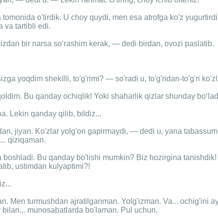
 tomonida o'tirdik. U choy quydi, men esa atrofga ko'z yugurti
 va tartibli edi.
zdan bir narsa so‘rashim kerak, — dedi birdan, ovozi paslatib.
ga yoqdim shekilli, to'g'rimi? — so'radi u, to'g'ridan-to'g'ri ko'
oldim. Bu qanday ochiqlik! Yoki shaharlik qizlar shunday bo‘la
. Lekin qanday qilib, bildiz...
an, jiyan. Ko'zlar yolg'on gapirmaydi, — dedi u, yana tabassum
.. qiziqaman.
 boshladi. Bu qanday bo'lishi mumkin? Biz hozirgina tanishdik!
tib, ustimdan kulyaptimi?!
z...
an. Men turmushdan ajratilganman. Yolg'izman. Va... ochig'ini 
 bilan... munosabatlarda bo'laman. Pul uchun.