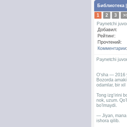
Библиотека
1
2
3
>
Paynetchi juvon
Добавил:
Рейтинг:
Прочтений:
Комментарии
Paynetchi juvon
O‘sha — 2016 yi
Bozorda amakim 
odamlar, bir xi
Tong izg‘irini 
nok, uzum. Qo'l
bo'lmaydi.
— Jiyan, mana 
ishora qilib.