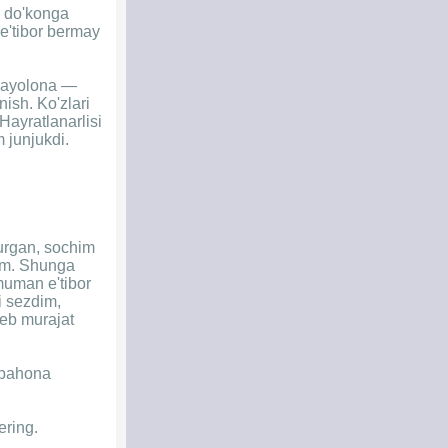
r do'konga
 e'tibor bermay
in ayolona —
ish. Ko'zlari
Hayratlanarlisi
m junjukdi.
 urgan, sochim
tim. Shunga
muman e'tibor
i sezdim,
deb murajat
 bahona
ering.