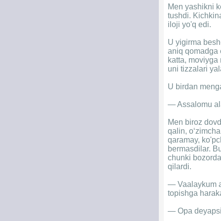
Men yashikni ko
tushdi. Kichkin
iloji yo'q edi.
U yigirma besh-
aniq qomadga eg
katta, moviyga 
uni tizzalari y
U birdan menga
— Assalomu ala
Men biroz dovdi
qalin, o‘zimch
qaramay, ko'pch
bermasdilar. B
chunki bozorda
qilardi.
— Vaalaykum a
topishga haraka
— Opa deyapsizm