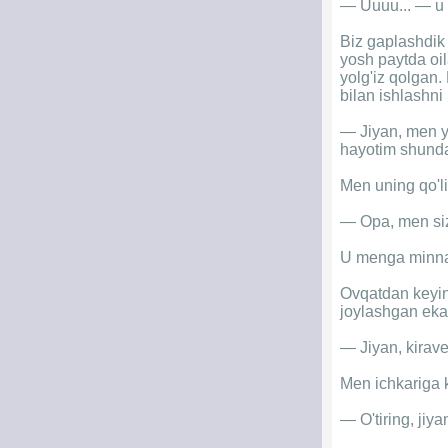
— Uuuu... — u 
Biz gaplashdik
yosh paytda oil
yolg'iz qolgan. 
bilan ishlashni
— Jiyan, men y
hayotim shunday
Men uning qo'li
— Opa, men siz
U menga minnat
Ovqatdan keyin 
joylashgan eka
— Jiyan, kirave
Men ichkariga k
— O'tiring, jiy