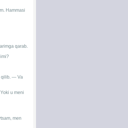
rdim. Hammasi
zlarimga qarab.
dimi?
 qilib. — Va
 Yoki u meni
aytsam, men