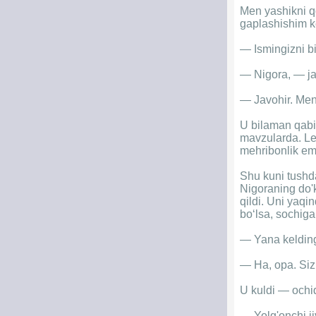
Men yashikni qo
gaplashishim k
— Ismingizni b
— Nigora, — jav
— Javohir. Men
U bilaman qabil
mavzularda. Le
mehribonlik ema
Shu kuni tushd
Nigoraning do'
qildi. Uni yaqi
bo‘lsa, sochiga
— Yana kelding
— Ha, opa. Siz
U kuldi — ochiq
— Yolg'onchi ji