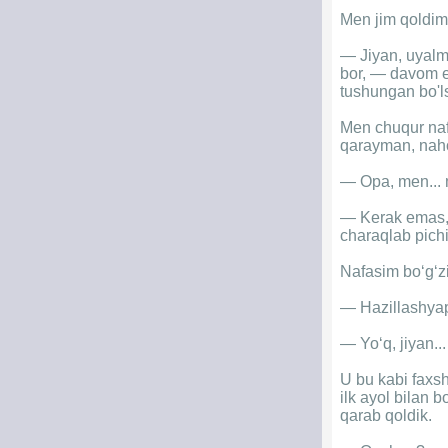
Men jim qoldim. 
— Jiyan, uyalm
bor, — davom e
tushungan bo'l
Men chuqur nafa
qarayman, nahot
— Opa, men... 
— Kerak emas, 
charaqlab pichi
Nafasim bo‘g‘zi
— Hazillashyap
— Yo‘q, jiyan..
U bu kabi faxsh
ilk ayol bilan b
qarab qoldik.