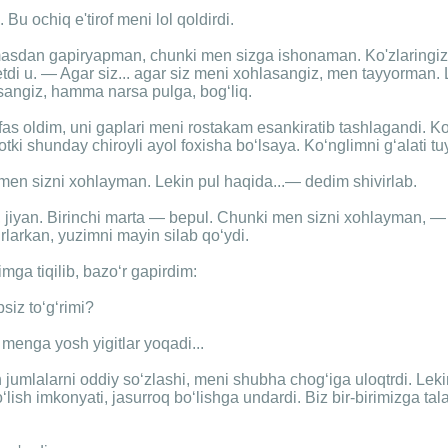
Bu ochiq e'tirof meni lol qoldirdi.
asdan gapiryapman, chunki men sizga ishonaman. Ko'zlaringiz
tdi u. — Agar siz... agar siz meni xohlasangiz, men tayyorman. 
sangiz, hamma narsa pulga, bog‘liq.
s oldim, uni gaplari meni rostakam esankiratib tashlagandi. Ko
ki shunday chiroyli ayol foxisha bo‘lsaya. Ko‘nglimni g‘alati tu
men sizni xohlayman. Lekin pul haqida...— dedim shivirlab.
jiyan. Birinchi marta — bepul. Chunki men sizni xohlayman, — d
rlarkan, yuzimni mayin silab qo‘ydi.
mga tiqilib, bazo‘r gapirdim:
siz to‘g‘rimi?
. menga yosh yigitlar yoqadi...
 jumlalarni oddiy so‘zlashi, meni shubha chog‘iga uloqtrdi. Lek
o‘lish imkonyati, jasurroq bo‘lishga undardi. Biz bir-birimizga tal