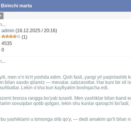
|
Birinchi marta
>
...
admin
(16.12.2025 / 20:16)
(1)
4535
:
0
...
li, men o‘n to'rt yoshda edim. Qish fasli, yangi yil yaqinlashib 
bilan savdo qilamiz — mevalar, sabzavotlar. Har kuni bir xil ishl
l suhbatlar. Lekin o'sha kun kayfiyatim boshqacha edi.
bozorni bronza rangga bo'yab turardi. Men yashiklar bilan band
larim sovuqdan qotib qolgan, lekin shu kunlar qaroqchi bo'ladi, 
bu yashiklarni u tomonga olib qo'y, — dedi amakim qo'li bilan 