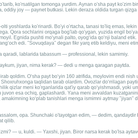
'tarib, ko'rsatilgan tomonga yurdim. Aynan o'sha payt ko'zim bi
a, oddiy joy — paynet butkasi. Lekin deraza oldida turgan qizga
olti yoshlarda ko'rinardi. Bo'yi o'rtacha, tanasi to'liq emas, lek
a. Qora sochlarini orqaga bog'lab qo'ygan, yuzida engil bo'yan
moyil. Egnida pushti mo‘ynali palto, oyog‘ida qo‘nji baland etik. 
alang‘och edi. "Sovuqdaya'' degan fikr yarq etib keldiyu, meni eti
 qaradi, lablarida tabassum — professional, lekin samimiy.
ykum, jiyan, nima kerak? — dedi u menga qaragan paytda.
rab qoldim. O‘sha payt bo‘yin 160 atrifida, moylovim endi nish
a Shoxruhxonga taqlidan tarab olardim. Ovozlar do‘rrilagan pay
ilik qizlar meni ko'rganlarida qat'iy qarab qo‘yishmasdi, yoki u
u juvon esa ochiq, gaplashardi. Yana meni avvaldan kuzatganin
 amakimning ko‘plab tanishlari menga ismimni aytmay "jiyan'' 
ssalom, opa. Shunchaki o'tayotgan edim, — dedim, qandaydir
t qilib.
i? — u, kuldi. — Yaxshi, jiyan. Biror narsa kerak bo'lsa aytav