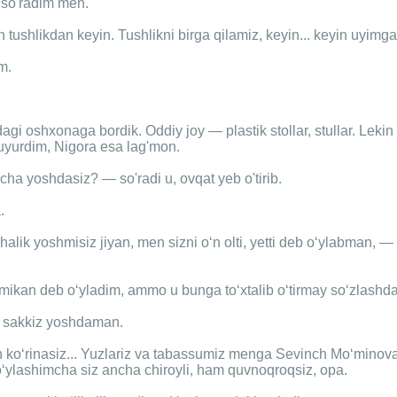
so'radim men.
tushlikdan keyin. Tushlikni birga qilamiz, keyin... keyin uyimg
m.
dagi oshxonaga bordik. Oddiy joy — plastik stollar, stullar. Leki
uyurdim, Nigora esa lag'mon.
cha yoshdasiz? — so'radi u, ovqat yeb o'tirib.
.
alik yoshmisiz jiyan, men sizni o‘n olti, yetti deb o‘ylabman, — 
rmikan deb o‘yladim, ammo u bunga to‘xtalib o‘tirmay so‘zlashd
 sakkiz yoshdaman.
 ko‘rinasiz... Yuzlariz va tabassumiz menga Sevinch Mo‘minova
o‘ylashimcha siz ancha chiroyli, ham quvnoqroqsiz, opa.