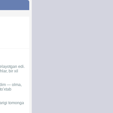
kelayotgan edi.
ar, bir xil
 edim — olma,
to'xtab
narigi tomonga