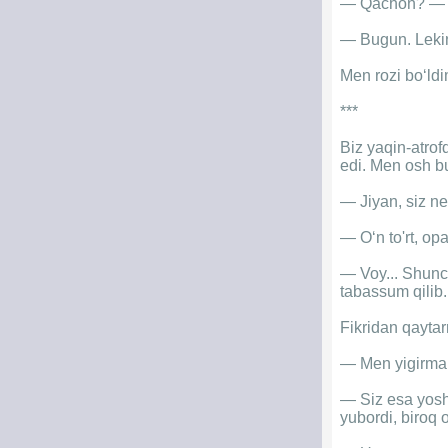
— Qachon? — 
— Bugun. Lekin 
Men rozi bo‘ldi
***
Biz yaqin-atrof
edi. Men osh b
— Jiyan, siz ne
— O‘n to'rt, opa
— Voy... Shunch
tabassum qilib.
Fikridan qayta
— Men yigirma
— Siz esa yosh
yubordi, biroq 