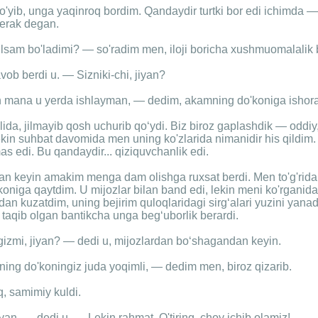
'yib, unga yaqinroq bordim. Qandaydir turtki bor edi ichimda —
erak degan.
ilsam bo'ladimi? — so'radim men, iloji boricha xushmuomalalik b
ob berdi u. — Sizniki-chi, jiyan?
 mana u yerda ishlayman, — dedim, akamning do'koniga ishora 
ida, jilmayib qosh uchurib qo‘ydi. Biz biroz gaplashdik — oddiy
kin suhbat davomida men uning ko'zlarida nimanidir his qildim
s edi. Bu qandaydir... qiziquvchanlik edi.
an keyin amakim menga dam olishga ruxsat berdi. Men to'g'ridan-
koniga qaytdim. U mijozlar bilan band edi, lekin meni ko'rgani
ndan kuzatdim, uning bejirim quloqlaridagi sirg‘alari yuzini yan
 taqib olgan bantikcha unga beg‘uborlik berardi.
izmi, jiyan? — dedi u, mijozlardan bo‘shagandan keyin.
ning do'koningiz juda yoqimli, — dedim men, biroz qizarib.
, samimiy kuldi.
yan, — dedi u. — Lekin rahmat. O'tiring, choy ichib olamiz!