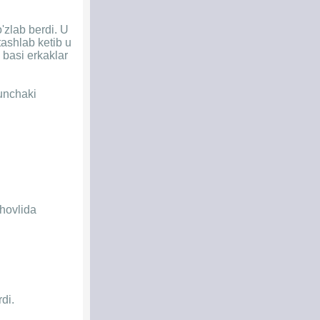
'zlab berdi. U
tashlab ketib u
a basi erkaklar
unchaki
 hovlida
di.