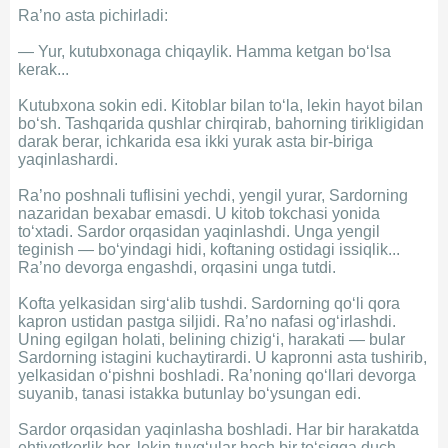
Ra’no asta pichirladi:
— Yur, kutubxonaga chiqaylik. Hamma ketgan bo‘lsa
kerak...
Kutubxona sokin edi. Kitoblar bilan to‘la, lekin hayot bilan
bo‘sh. Tashqarida qushlar chirqirab, bahorning tirikligidan
darak berar, ichkarida esa ikki yurak asta bir-biriga
yaqinlashardi.
Ra’no poshnali tuflisini yechdi, yengil yurar, Sardorning
nazaridan bexabar emasdi. U kitob tokchasi yonida
to‘xtadi. Sardor orqasidan yaqinlashdi. Unga yengil
teginish — bo‘yindagi hidi, koftaning ostidagi issiqlik...
Ra’no devorga engashdi, orqasini unga tutdi.
Kofta yelkasidan sirg‘alib tushdi. Sardorning qo‘li qora
kapron ustidan pastga siljidi. Ra’no nafasi og‘irlashdi.
Uning egilgan holati, belining chizig‘i, harakati — bular
Sardorning istagini kuchaytirardi. U kapronni asta tushirib,
yelkasidan o‘pishni boshladi. Ra’noning qo‘llari devorga
suyanib, tanasi istakka butunlay bo‘ysungan edi.
Sardor orqasidan yaqinlasha boshladi. Har bir harakatda
ehtiyotkorlik bor, lekin tuyg‘ular hech bir to‘siqqa duch