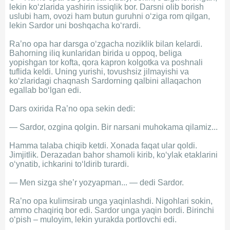
lekin ko‘zlarida yashirin issiqlik bor. Darsni olib borish
uslubi ham, ovozi ham butun guruhni o‘ziga rom qilgan,
lekin Sardor uni boshqacha ko‘rardi.
Ra’no opa har darsga o‘zgacha noziklik bilan kelardi.
Bahorning iliq kunlaridan birida u oppoq, beliga
yopishgan tor kofta, qora kapron kolgotka va poshnali
tuflida keldi. Uning yurishi, tovushsiz jilmayishi va
ko‘zlaridagi chaqnash Sardorning qalbini allaqachon
egallab bo‘lgan edi.
Dars oxirida Ra’no opa sekin dedi:
— Sardor, ozgina qolgin. Bir narsani muhokama qilamiz...
Hamma talaba chiqib ketdi. Xonada faqat ular qoldi.
Jimjitlik. Derazadan bahor shamoli kirib, ko‘ylak etaklarini
o‘ynatib, ichkarini to‘ldirib turardi.
— Men sizga she’r yozyapman... — dedi Sardor.
Ra’no opa kulimsirab unga yaqinlashdi. Nigohlari sokin,
ammo chaqiriq bor edi. Sardor unga yaqin bordi. Birinchi
o‘pish – muloyim, lekin yurakda portlovchi edi.