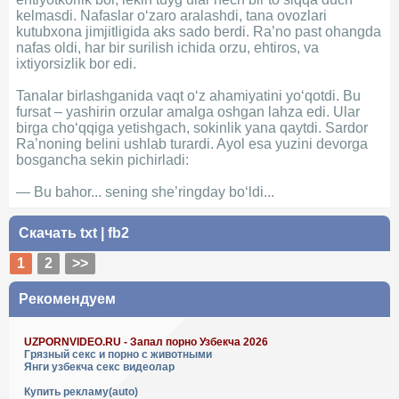
kelmasdi. Nafaslar o‘zaro aralashdi, tana ovozlari
kutubxona jimjitligida aks sado berdi. Ra’no past ohangda
nafas oldi, har bir surilish ichida orzu, ehtiros, va
ixtiyorsizlik bor edi.
Tanalar birlashganida vaqt o‘z ahamiyatini yo‘qotdi. Bu
fursat – yashirin orzular amalga oshgan lahza edi. Ular
birga cho‘qqiga yetishgach, sokinlik yana qaytdi. Sardor
Ra’noning belini ushlab turardi. Ayol esa yuzini devorga
bosgancha sekin pichirladi:
— Bu bahor... sening she’ringday bo‘ldi...
Скачать
txt
|
fb2
1
2
>>
Рекомендуем
UZPORNVIDEO.RU - Запал порно Узбекча 2026
Грязный секс и порно с животными
Янги узбекча секс видеолар
Купить рекламу(auto)