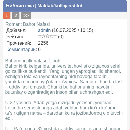
Библиотека
|
Maktab/kollej/institut
1
2
>>
Roman: Bahor Nafasi
Добавил:
admin
(10.07.2025 / 10:15)
Рейтинг:
(0)
Прочтений:
2256
Комментарии
:
0
Bahorning ilk nafasi. 1-bob.
Bahor kirib kelganida, universitet hovlisi o‘ziga xos sehrli
go‘zallikka burkandi. Yangi ungan yaproqlar, iliq shamol,
ochilgan lola va rayhonlarning hidi havoga taralib,
yurakda nimadir uyg‘otardi. Ayniqsa Sardor uchun bu fasl
– oddiy fasl emasdi. Chunki bu bahor uning hayotini
butunlay o‘zgartiradigan inson bilan uchrashgan edi.
U 22 yoshda. Adabiyotga qiziqadi, yozishni yoqtiradi.
Lekin bu semestr unga adabiyotdan ham ko‘ra ko‘proq
ta’sir qilgan narsa – darsdan ko‘ra jozibadorroq o‘qituvchi
edi.
U – Ra’no opa. 32 yoshda. Jiddiy, sokin, o‘ziga ishongan,