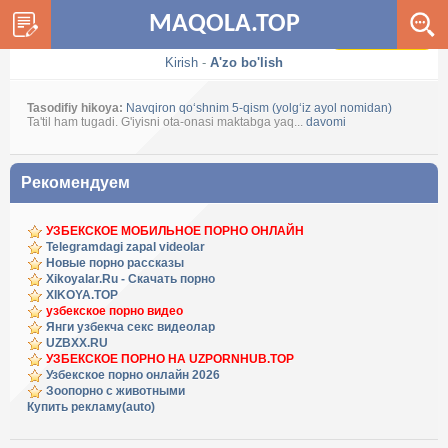
MAQOLA.TOP
Dark / Light
Kirish
-
A'zo bo'lish
Tasodifiy hikoya:
Navqiron qoʻshnim 5-qism (yolgʻiz ayol nomidan)
Ta'til ham tugadi. G'iyisni ota-onasi maktabga yaq...
davomi
Рекомендуем
УЗБЕКСКОЕ МОБИЛЬНОЕ ПОРНО ОНЛАЙН
Telegramdagi zapal videolar
Новые порно рассказы
Xikoyalar.Ru - Скачать порно
XIKOYA.TOP
узбекское порно видео
Янги узбекча секс видеолар
UZBXX.RU
УЗБЕКСКОЕ ПОРНО НА UZPORNHUB.TOP
Узбекское порно онлайн 2026
Зоопорно с животными
Купить рекламу(auto)