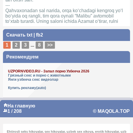
---
Qahvaxonadan sal narida, orqa ko‘chadagi kengroq yo‘l
bo‘yida oq rangli, tim qora oynali “Malibu” avtomobil
to‘xtab turardi. Uning saloni ichida Azamat o‘tirar, rulni
Скачать
txt
|
fb2
1
2
3
...
8
>>
Рекомендуем
UZPORNVIDEO.RU - Запал порно Узбекча 2026
Грязный секс и порно с животными
Янги узбекча секс видеолар
Купить рекламу(auto)
На главную
1 / 208
© MAQOLA.TOP
Ehtirosli seks hikoyalar, sex hikoyalar, uzbek sex xikoya, erotik hikoyalar, uzb