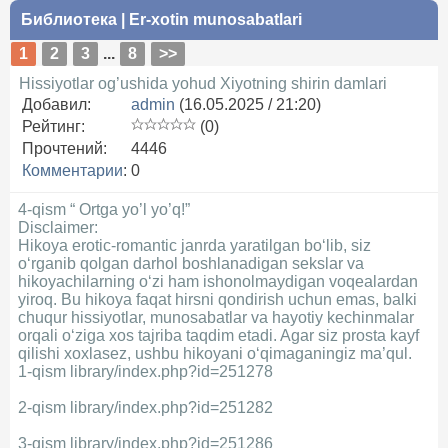
Библиотека
|
Er-xotin munosabatlari
1
2
3
...
8
>>
Hissiyotlar og’ushida yohud Xiyotning shirin damlari
Добавил:
admin
(16.05.2025 / 21:20)
Рейтинг:
(0)
Прочтений:
4446
Комментарии
:
0
4-qism “ Ortga yo’l yo’q!”
Disclaimer:
Hikoya erotic-romantic janrda yaratilgan bo‘lib, siz
o‘rganib qolgan darhol boshlanadigan sekslar va
hikoyachilarning o‘zi ham ishonolmaydigan voqealardan
yiroq. Bu hikoya faqat hirsni qondirish uchun emas, balki
chuqur hissiyotlar, munosabatlar va hayotiy kechinmalar
orqali o‘ziga xos tajriba taqdim etadi. Agar siz prosta kayf
qilishi xoxlasez, ushbu hikoyani o‘qimaganingiz ma’qul.
1-qism library/index.php?id=251278
2-qism library/index.php?id=251282
3-qism library/index.php?id=251286