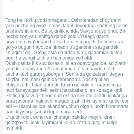
Tong hali to‘liq yorishmagandi. Oshxonadan choy dami
yoki pechning ovozi emas, faqat devordagi soatning sekin
urishi eshitilardi. Bu sokinlik ichida Sayyora uyg‘ondi. Bir
necha soniya u shiftga qarab yotdi. Yuragi, garchi
hozirgina uyg‘ongan bo‘lsa ham, nimagadir betinim urar,
go‘yo bugun hayotida nimadir o‘zgarishini sezgandek
chinqirar edi. So‘ng asta o‘rnidan turdi, qadamlarini iloji
boricha yengil tashlab hamomga yo‘l oldi.
Dush ostida ilik suv tanasini silab oqayotganida, ko‘zlarini
yumdi. Tasavvurida Azamatning qo‘llari paydo bo‘ldi —
kecha kechqurun yuborgan “Sen juda go‘zalsan” degan
so‘zlari hali ham qalbida tebranardi. Sochiq bilan
ehtiyotkorlik bilan qurindi. Keyin go‘yoki bir marosimga
hozirlanayotgandek, sekin harakatlar bilan xonaga kirdi.
Shiftdagi sovuq chiroq nuri ostida shkafni ochdi. Ichkarida,
orqa javonda, hali ochilmagan qizil ichki kiyimlar qutisi bor
edi — ularni aslida Iskandar uchun olgan, lekin biror marta
ham kiyishga sabab topolmagan edi.
U qutini oldi, ochdi va ichidagi ipakday mayin, xirsni
qo‘zg‘ovchi ichki kiyimlarni ko‘rib, o‘zida qizg‘in kulgi
uyg‘otdi.