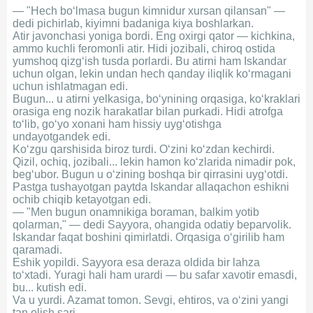
— "Hech bo‘lmasa bugun kimnidur xursan qilansan" —
dedi pichirlab, kiyimni badaniga kiya boshlarkan.
Atir javonchasi yoniga bordi. Eng oxirgi qator — kichkina,
ammo kuchli feromonli atir. Hidi jozibali, chiroq ostida
yumshoq qizg‘ish tusda porlardi. Bu atirni ham Iskandar
uchun olgan, lekin undan hech qanday iliqlik ko‘rmagani
uchun ishlatmagan edi.
Bugun... u atirni yelkasiga, bo‘ynining orqasiga, ko‘kraklari
orasiga eng nozik harakatlar bilan purkadi. Hidi atrofga
to‘lib, go‘yo xonani ham hissiy uyg‘otishga
undayotgandek edi.
Ko‘zgu qarshisida biroz turdi. O‘zini ko‘zdan kechirdi.
Qizil, ochiq, jozibali... lekin hamon ko‘zlarida nimadir pok,
beg‘ubor. Bugun u o‘zining boshqa bir qirrasini uyg‘otdi.
Pastga tushayotgan paytda Iskandar allaqachon eshikni
ochib chiqib ketayotgan edi.
— "Men bugun onamnikiga boraman, balkim yotib
qolarman," — dedi Sayyora, ohangida odatiy beparvolik.
Iskandar faqat boshini qimirlatdi. Orqasiga o‘girilib ham
qaramadi.
Eshik yopildi. Sayyora esa deraza oldida bir lahza
to‘xtadi. Yuragi hali ham urardi — bu safar xavotir emasdi,
bu... kutish edi.
Va u yurdi. Azamat tomon. Sevgi, ehtiros, va o‘zini yangi
tan olish sari.