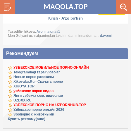
MAQOLA.TOP
Dark / Light
Kirish
-
A'zo bo'lish
Tasodifiy hikoya:
Ayol matonati1
Men Gulyani uchratganimdan takdirimdan minnatdorma...
davomi
Рекомендуем
УЗБЕКСКОЕ МОБИЛЬНОЕ ПОРНО ОНЛАЙН
Telegramdagi zapal videolar
Новые порно рассказы
Xikoyalar.Ru - Скачать порно
XIKOYA.TOP
узбекское порно видео
Янги узбекча секс видеолар
UZBXX.RU
УЗБЕКСКОЕ ПОРНО НА UZPORNHUB.TOP
Узбекское порно онлайн 2026
Зоопорно с животными
Купить рекламу(auto)