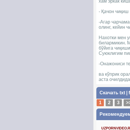
хам эркак киш
- Қачон чиқиш 
-Агар чарчама
олинг, кейин ч
Нахотки мен у
билармикин. М
бўйига чиқиш
Суюклигим пи
-Онажониси те
ва кўприк ора
аста очилдида
Скачать
txt
|
1
2
3
>
Рекомендуе
UZPORNVIDEO.RU