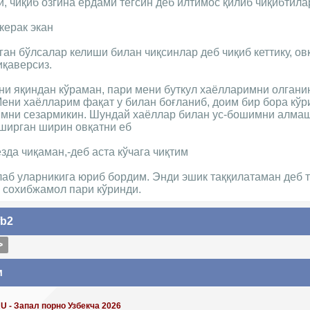
и, чиқиб озгина ёрдами тегсин деб илтимос қилиб чиқибтила
керак экан
ган бўлсалар келиши билан чиқсинлар деб чиқиб кеттику, о
иқаверсиз.
ни яқиндан кўраман, пари мени буткул хаёлларимни олгани
ени хаёлларим фақат у билан боғланиб, доим бир бора кўр
имни сезармикин. Шундай хаёллар билан ус-бошимни алма
ширган ширин овқатни еб
зда чиқаман,-деб аста кўчага чиқтим
лаб уларникига юриб бордим. Энди эшик таққилатаман деб 
 сохибжамол пари кўринди.
fb2
>
м
 - Запал порно Узбекча 2026