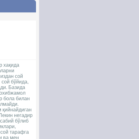
р хақида
рларни
издан сой
 сой бўйида,
ди. Базида
 сохибжамол
ир бола билан
олмайди.
м қийнайдиган
Лекин негадир
асабий бўлиб
иклари,
 сой тарафга
и ва мен