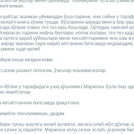
атилган ишлар мени бўйнимда. Техникумни тугатиб ўзимиз
келганман.
га қайтар эканман уйимиздан ўша парини, яни сойни у тара
 келаётганига кўзим тушди. Кўзларини қирида менга бир қар
езда кўприк томон тез-тез юра бошлади. Ортидан тикилиб қ
ғирлаган парини хифча беллари, оппоқ юзлари, тез-тез қа
та ортига қараб қўйишлари мени хиссиётларимни яна хам ж
а кирар эканман пари кириб кетганини билсамда индамадим
сумини хадя қилиб
йкум яхши келдингизми.
ссалом рахмат оппоғим, ўзизлар яхшимисизлар.
ун йўлни у тарафидаги узоқ қўшнимиз Маржона Ҳола бор эди
ни чиқибтилар
а кетаётганини билсамда фақатгина
чиқибти тинчликмикан,-дедим
бири туғиш вақтига келиб қолибти, аксига олиб мўл дўхтир х
и сизни эслашибти. Маржона хола сизни эслаб, агроном би