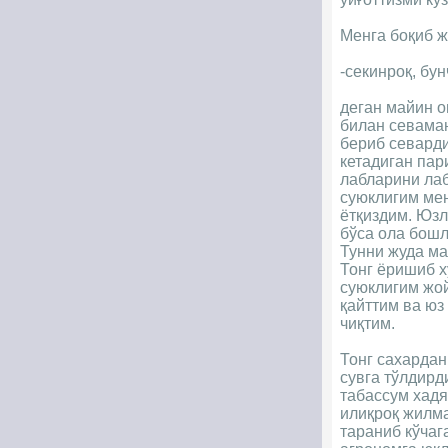
Менга боқиб ж
-секинроқ, бу
деган майин о
билан севаман
бериб севарди
кетадиган пар
лабларини лаб
суюклигим мен
ётқиздим. Юзл
бўса ола бошл
Тунни жуда мар
Тонг ёришиб х
суюклигим жой
қайттим ва юз
чиқтим.
Тонг сахардан
сувга тўлдирд
табассум хадя
илиқроқ жилма
тараниб кўчаг