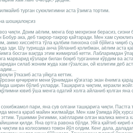
илмайиб турган суюклигимни аста ўзимга тортим.
нча шошқалоқсиз
воз чиқти. Доим аёлим, менга бор мехризни берасиз, сизни 
 Бобур ака, деб такрор-такрор қайтаради. Мен хам суюкли
м, аммо хиссиётга тўла қалбим пинхона сой бўйига чиқиб с
ида эди. Шу туришда анча ўйланиб қолибман, аёлим аста қа
имга босган вақтда этим жимирлаб кетти. Лабларимдан ўпа
га марварид кўзлари билан боқиб турганини кўрдим ва аста
аридан силаб жоним жуда хам гўзалсан, ой юзлигим деб ас
адим....
оқли ўтказиб аста уйқуга кеттик.
ўрозни қичқириғи мени ўрнимдан қўзғатар экан ёнимга қара
ида ширин бўлиб ухларди. Ташқарига чиқтим, керакли жойг
 қўлимни ювиб ўша менга одатий холга айланиб қолган яна 
 сохибжамол пари, яна сув олгани ташқарига чиқти. Пастга 
ида менга қараб майин жилмайди. Мен хам ўзимда йўқ хурс
 эттим. Тушимми ўнгимми, хаёлларим олган малика менга х
йишини қилди. Яна ортга равона бўлди. Уйга қайтиб кириб 
а чиқтим ва колхозимиз томон йўл олдим. Кенг дала, далада