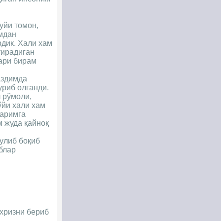
уйи томон,
имдан
рдик. Хали хам
тирадиган
лари бирам
аздимда
уриб олганди.
 рўмоли,
ўйи хали хам
ларимга
м жуда қайноқ
кулиб боқиб
аблар
ехризни бериб