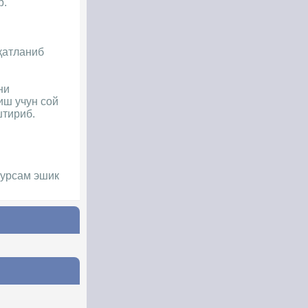
р.
вқатланиб
ни
иш учун сой
штириб.
турсам эшик