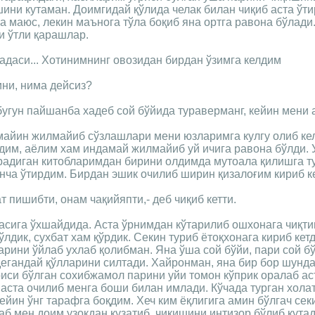
ини кутаман. Доимгидай қўлида челак билан чиқиб аста ўт
а маюс, лекин маънога тўла боқиб яна ортга равона бўлади
ни ўтли қарашлар.
дадаси... Хотинимнинг овозидан бирдан ўзимга келдим
ни, нима дейсиз?
угун пайшанба хадеб сой бўйида тураверманг, кейин мени 
майин жилмайиб сўзлашлари мени юзларимга кулгу олиб ке
им, аёлим хам индамай жилмайиб уй ичига равона бўлди. 
радиган китобларимдан бирини олдимда мутоала қилишга т
ча ўтирдим. Бирдан эшик очилиб ширин қизалоғим кириб к
т пишибти, онам чақийяпти,- деб чиқиб кетти.
асига ўхшайдида. Аста ўрнимдан кўтарилиб ошхонага чиқт
ўлдик, сухбат хам қўрдик. Секин туриб ётоқхонага кириб кет
рини ўйлаб ухлаб қолибман. Яна ўша сой бўйи, пари сой бў
дегандай қўлларини силтади. Хайронман, яна бир бор шунд
иси бўлган сохибжамол парини уйи томон кўприк оралаб ас
аста очилиб менга боши билан имлади. Кўчада турган хола
кейин ўнг тарафга боқдим. Хеч ким ёқлигига амин бўлгач сек
аб мен доим узоқдан кузатиб, чиқишини интизор бўлиб кута