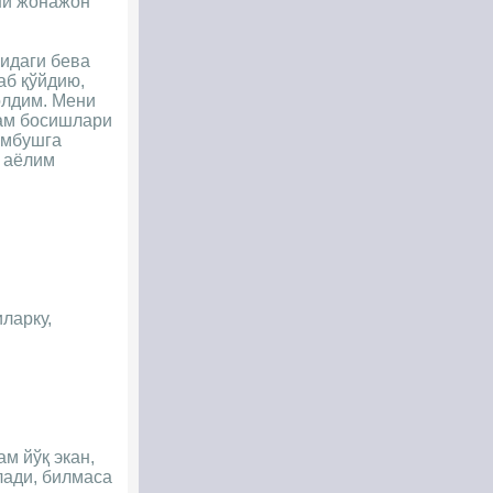
ни жонажон
фидаги бева
аб қўйдию,
олдим. Мени
дам босишлари
умбушга
, аёлим
ларку,
ам йўқ экан,
лади, билмаса