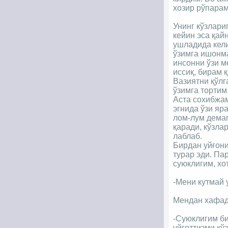
хозир рўпарам
Унинг кўзлари
кейин эса қай
ушладида кели
ўзимга ишонм
инсонни ўзи м
иссиқ, бирам 
Вазиятни қўлг
ўзимга тортим
Аста сохибжам
эгнида ўзи яр
лом-лум демаг
қаради, кўзла
лаблаб.
Бирдан уйғони
турар эди. Па
суюклигим, хо
-Мени кутмай 
Мендан хафад
-Суюклигим би
уйғоттизми кў