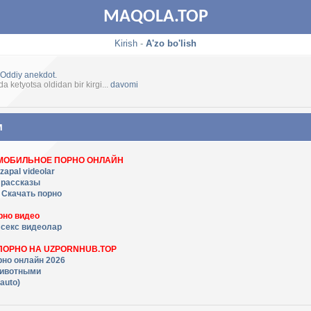
MAQOLA.TOP
Kirish
-
A'zo bo'lish
Oddiy anekdot.
fda ketyotsa oldidan bir kirgi...
davomi
м
 МОБИЛЬНОЕ ПОРНО ОНЛАЙН
zapal videolar
 рассказы
- Скачать порно
рно видео
 секс видеолар
ПОРНО НА UZPORNHUB.TOP
рно онлайн 2026
животными
auto)