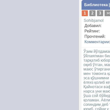
Библиотека
1
2
3
>
Sohibjamol
Добавил:
Рейтинг:
Прочтений:
Комментарии
Ўзим йўлдаман
ўйлаяпман би
тарқатиб юбор
оқиб ўтган, м
маюс ўтиргани
мен томонга қ
эса қўшнимни 
ёлғиз қолиб к
Қайнотаси ваф
нарса уни маю
ўша сой бўйид
қоламан. Аёли
соғиндим деб 
юриб, сойни у