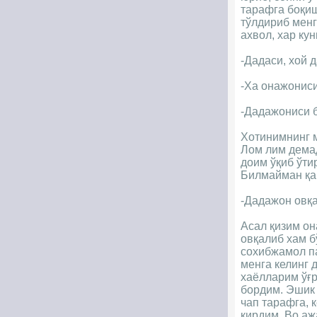
тарафга боқиш
тўлдириб менг
ахвол, хар ку
-Дадаси, хой 
-Ха онажониси
-Дадажониси б
Хотинимнинг 
Лом лим демад
доим ўқиб ўти
Билмайман қан
-Дадажон овқа
Асал қизим он
овқалиб хам б
сохибжамол па
менга келинг 
хаёлларим ўғр
бордим. Эшик 
чап тарафга, 
кирдим. Во аж