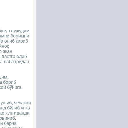
бутун вужудим
гимни боримни
ув олиб кириб
йноқ
р экан
 пастга олиб
та лабларидан
дим,
а бориб
сой бўйига
тушиб, челакни
анд бўлиб унга
ар кунгиданда
ювиниб,
ги барча