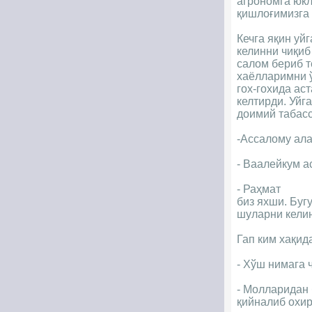
агрономга юкл
қишлоғимизга 
Кечга яқин уй
келинни чиқиб
салом бериб т
хаёлларимни ў
гох-гохида ас
келтирди. Уйг
доимий табас
-Ассалому ала
- Ваалейкум а
- Раҳмат
биз яхши. Буг
шуларни кели
Гап ким хақид
- Хўш нимага 
- Молларидан 
қийналиб охир