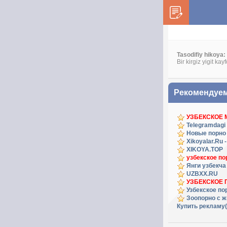
Tasodifiy hikoya:
Bir kirgiz yigit kay
Рекомендуе
УЗБЕКСКОЕ
Telegramdagi 
Новые порно
Xikoyalar.Ru 
XIKOYA.TOP
узбекское по
Янги узбекча
UZBXX.RU
УЗБЕКСКОЕ 
Узбекское по
Зоопорно с 
Купить рекламу(