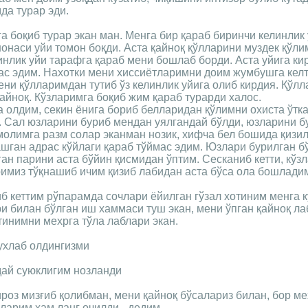
да турар эди.
га боқиб турар экан ман. Менга бир қараб биринчи келинлик 
нонаси уйи томон боқди. Аста қайноқ қўлларини муздек қўл
нлик уйи тарафга қараб мени бошлаб борди. Аста уйига ки
ас эдим. Нахотки мени хиссиётларимни доим жумбушга кел
ени қўлларимдан тутиб ўз келинлик уйига олиб кирдия. Қўл
қайноқ. Кўзларимга боқиб жим қараб турарди халос.
а олдим, секин ёнига бориб белларидан қўлимни охиста ўтк
. Сал юзларини буриб мендан уялгандай бўлди, юзларини б
олимга разм солар эканман нозик, хифча бел бошида қизил
ашган адрас кўйлаги қараб тўймас эдим. Юзлари бурилган б
ан парини аста бўйин қисмидан ўптим. Сесканиб кетти, кўз
римиз тўқнашиб ичим қизиб лабидан аста бўса ола бошлади
б кеттим рўпарамда сочлари ёйилган гўзал хотиним менга 
ри билан бўлган иш хаммаси туш экан, мени ўпган қайноқ л
тинимни мехрга тўла лаблари экан.
ухлаб олдингизми
ай суюклигим нозланди
роз мизғиб қолибман, мени қайноқ бўсалариз билан, бор м
зларим хам ланг очилди,- дедим.