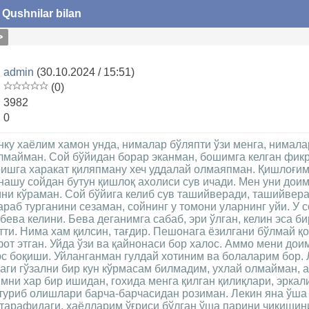
|
Qushnilar bilan
>
admin
(30.10.2024 / 15:51)
(0)
3982
:
0
ку хаёлим хамон унда, нималар бўляпти ўзи менга, нимала
лмайман. Сой бўйидан борар эканман, бошимга келган фик
ишга харакат қиляпману хеч уддалай олмаяпман. Қишлоғим
анашу сойдан бутун қишлоқ ахолиси сув ичади. Мен уни доим
ни кўраман. Сой бўйига келиб сув ташийверади, ташийвера
араб турганини сезаман, сойнинг у томони уларнинг уйи. У
бева келини. Бева деганимга сабаб, эри ўлган, келин эса б
етти. Нима хам қилсин, тағдир. Пешонага ёзилгани бўлмай қ
от этган. Уйда ўзи ва қайнонаси бор халос. Аммо мени дои
с боқиши. Уйланганман гулдай хотиним ва болаларим бор. 
аги гўзални бир кун кўрмасам билмадим, ухлай олмайман, 
мни хар бир ишидан, гохида менга қилган қилиқлари, эркал
туриб олишлари барча-барчасидан розиман. Лекин яна ўша
 тарафидаги, хаёлларим ўғриси бўлган ўша парини чиқишин