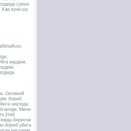
ирадида сувни
. Хар куни шу
айблайсиз.
лди.
Уйга кирдим,
ушдим.
елдида
им. Оилавий
дим. Кириб
йига чиқтида
ай қилди. Мени
та ўтиб
тимда биринчи
ин бориб уйига
диган инсоним