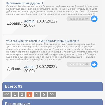
Қиблагоҳингизни қадрланг!!
Ошнолар ёки бегона инсонлар билан соатлаб вақтингизни ўтказиб, бўш қолган
вақтингизда эса онангизнинг ҳузурига келиб, “онажон, сизни жудаям соғиндим”,
дейишингиз оналар учун қанчалар аламли эканини биласизми! Ота.... Бу инсон
сизнинг шунчаки борлигингиз учун ўзиданда кечишга тайёр ягона эркакдир!!!
(0)
admin
(18.07.2022 /
Добавил:
20:00)
ўғил эса кўпинча отасини ўзи овқатлантириб қўярди..!!
Бир чол ўғлиникига кўчиб келди. Ўғли уйланган, тўрт яшар фарзанди ҳам бор
эди. Чолнинг ёши бир жойга бориб қолган, қўллари қалтирар, кўзлари хира
кўрар, оёқларини зўрға судраб юрарди. Оила дастурхон атрофига тўпланган
пайтлари қариянинг аҳволи янада ёмонлашарди. Қошиғидан тўкилган овқатлар
полгача тушар, пиёласидаги ширчой дастурхонни доғларга тўлдириб борарди.
Буни кўриб хуноби ошган ўғил ва келин ўзаро маслаҳатлашишди: – Нимадир
қилмасак бўлмайди, – деди ўғил. – Чапиллатиб
(0)
admin
(18.07.2022 /
Добавил:
20:00)
Всего: 93
<<
1
2
3
4
5
>>
Рекомендуем