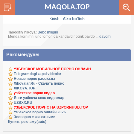
MAQOLA.TOP
Dark / Light
Kirish
-
A'zo bo'lish
Tasodifiy hikoya:
Beboshligim
Menda kornimni ung tomonida kandaydir ogrik paydo ...
davomi
Рекомендуем
УЗБЕКСКОЕ МОБИЛЬНОЕ ПОРНО ОНЛАЙН
Telegramdagi zapal videolar
Новые порно рассказы
Xikoyalar.Ru - Скачать порно
XIKOYA.TOP
узбекское порно видео
Янги узбекча секс видеолар
UZBXX.RU
УЗБЕКСКОЕ ПОРНО НА UZPORNHUB.TOP
Узбекское порно онлайн 2026
Зоопорно с животными
Купить рекламу(auto)