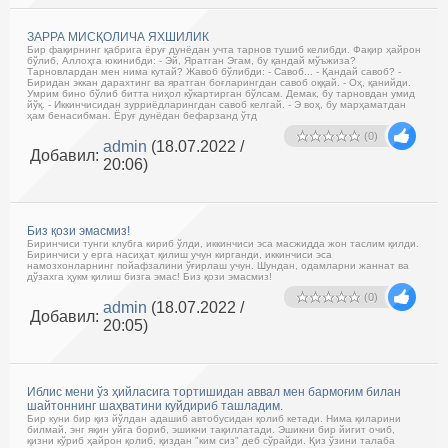
ЗАРРА МИСҚОЛИЧА ЯХШИЛИК
Бир фақирнинг қабрига ёруғ дунёдан учта тарнов тушиб келибди. Фақир ҳайрон
бўлиб, Аллоҳга юкинибди: - Эй, Яратган Эгам, бу қандай мўъжиза?
Тарновлардан мен нима кутай? Жавоб бўлибди: - Савоб... - Қандай савоб? -
Биридан эккан дарахтинг ва яратган боғларингдан савоб оққай. - Оҳ, қанийди.
Умрим бино бўлиб битта ниҳол кўкартирган бўлсам. Демак, бу тарновдан умид
йўқ. - Иккинчисидан зурриёдларингдан савоб келгай. - Э воҳ, бу марҳаматдан
ҳам бенасибман. Ёруғ дунёдан бефарзанд ўтд
(0)
admin
(18.07.2022 /
Добавил:
20:06)
Биз қози эмасмиз!
Биринчиси тунги клубга кириб ўлди, иккинчиси эса масжидда жон таслим қилди.
Биринчиси у ерга насиҳат қилиш учун кирганди, иккинчиси эса
намозхонларнинг пойафзалини ўғирлаш учун. Шундан, одамларни жаннат ва
дўзахга ҳукм қилиш бизга эмас! Биз қози эмасмиз!
(0)
admin
(18.07.2022 /
Добавил:
20:05)
Иблис мени ўз ҳийласига тортишидан аввал мен бармоғим билан
шайтоннинг шаҳватини куйдириб ташладим.
Бир куни бир қиз йўлдан адашиб автобусидан қолиб кетади. Нима қиларини
билмай, энг яқин уйга бориб, эшикни тақиллатади. Эшикни бир йигит очиб,
қизни кўриб ҳайрон қолиб, қиздан "ким сиз" деб сўрайди. Қиз ўзини талаба