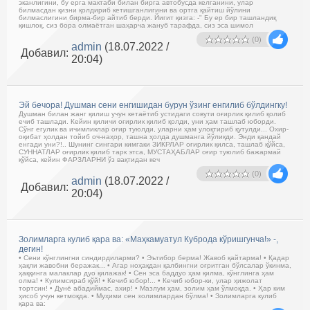
эканлигини, бу ерга мактаби билан бирга автобусда келганини, улар
билмасдан қизни қолдириб кетишганлигини ва ортга қайтиш йўлини
билмаслигини бирма-бир айтиб берди. Йигит қизга: -" Бу ер бир ташландиқ
қишлоқ, сиз бора олмаётган шаҳарча жануб тарафда, сиз эса шимол
(0)
admin
(18.07.2022 /
Добавил:
20:04)
Эй бечора! Душман сени енгишидан бурун ўзинг енгилиб бўлдингку!
Душман билан жанг қилиш учун кетаётиб устидаги совути оғирлик қилиб қолиб
ечиб ташлади. Кейин қиличи оғирлик қилиб қолди, уни ҳам ташлаб юборди.
Сўнг егулик ва ичимликлар оғир туюлди, уларни ҳам улоқтириб қутулди... Охир-
оқибат ҳолдан тойиб оч-наҳор, ташна ҳолда душманга йўлиқди. Энди қандай
енгади уни?!.. Шунинг сингари кимгаки ЗИКРЛАР оғирлик қилса, ташлаб қўйса,
СУННАТЛАР оғирлик қилиб тарк этса, МУСТАҲАБЛАР оғир туюлиб бажармай
қўйса, кейин ФАРЗЛАРНИ ўз вақтидан кеч
(0)
admin
(18.07.2022 /
Добавил:
20:04)
Золимларга кулиб қара ва: «Маҳкамуатул Куброда кўришгунча!» -,
дегин!
• Сени кўнглингни синдирдиларми? • Эътибор берма! Жавоб қайтарма! • Қадар
ҳақли жавобни беражак... • Агар ноҳақдан қалбингни оғритган бўлсалар ўкинма,
ҳаққинга малаклар дуо қилажак! • Сен эса баддуо ҳам қилма, кўнглинга ҳам
олма! • Кулимсираб қўй! • Кечиб юбор!... • Кечиб юбор-ки, улар ҳижолат
тортсин! • Дунё абадиймас, ахир! • Мазлум ҳам, золим ҳам ўлмоқда. • Ҳар ким
ҳисоб учун кетмоқда. • Муҳими сен золимлардан бўлма! • Золимларга кулиб
қара ва: