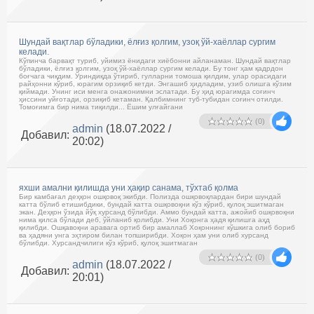
Шундай вақтлар бўладики, ёлғиз қолгим, узоқ ўй-хаёллар сургим
келади.
Кўпинча барвақт туриб, уйимиз ёнидаги хиёбонни айланаман. Шундай вақтлар
бўладики, ёлғиз қолгим, узоқ ўй-хаёллар сургим келади. Бу тонг ҳам қадрдон
боғчага чиқдим. Ўриндиқда ўтириб, гулларни томоша қилдим, улар орасидаги
райҳонни кўриб, юрагим орзиқиб кетди. Энгашиб ҳидладим, узиб олишга кўзим
қиймади. Унинг иси менга онажонимни эслатади. Бу ҳид юрагимда соғинч
ҳиссини уйғотади, орзиқиб кетаман. Қалбимнинг туб-тубидан соғинч отилди.
Томоғимга бир нима тиқилди... Ёшим улғайгани
(0)
admin
(18.07.2022 /
Добавил:
20:02)
яхши амални қилишда уни ҳақир санама, тўхтаб қолма
Бир камбағал деҳқон ошқовоқ экибди. Полизда ошқовоқлардан бири шундай
катта бўлиб етишибдики, бундай катта ошқовоқни кўз кўриб, қулоқ эшитмаган
экан. Деҳқон ўзида йўқ хурсанд бўлибди. Аммо бундай катта, ажойиб ошқовоқни
нима қилса бўлади деб, ўйланиб қолибди. Уни Хоқонга ҳадя қилишга аҳд
қилибди. Ошқавоқни аравага ортиб бир амаллаб Хоқоннинг кўшкига олиб бориб
ва ҳадяни унга эҳтиром билан топширибди. Хоқон ҳам уни олиб хурсанд
бўлибди. Хурсандчилиги кўз кўриб, қулоқ эшитмаган
(0)
admin
(18.07.2022 /
Добавил:
20:01)