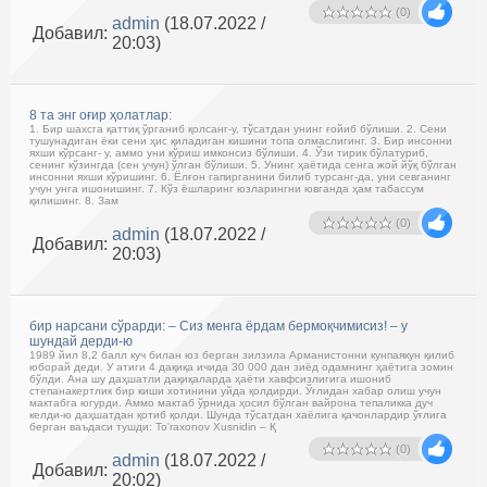
(0)
admin
(18.07.2022 /
Добавил:
20:03)
8 та энг оғир ҳолатлар:
1. Бир шахсга қаттиқ ўрганиб қолсанг-у, тўсатдан унинг ғойиб бўлиши. 2. Сени
тушунадиган ёки сени ҳис қиладиган кишини топа олмаслигинг. 3. Бир инсонни
яхши кўрсанг- у, аммо уни кўриш имконсиз бўлиши. 4. Ўзи тирик бўлатуриб,
сенинг кўзингда (сен учун) ўлган бўлиши. 5. Унинг ҳаётида сенга жой йўқ бўлган
инсонни яхши кўришинг. 6. Ёлғон гапирганини билиб турсанг-да, уни севганинг
учун унга ишонишинг. 7. Кўз ёшларинг юзларингни ювганда ҳам табассум
қилишинг. 8. Зам
(0)
admin
(18.07.2022 /
Добавил:
20:03)
бир нарсани сўрарди: – Сиз менга ёрдам бермоқчимисиз! – у
шундай дерди-ю
1989 йил 8,2 балл куч билан юз берган зилзила Арманистонни кунпаякун қилиб
юборай деди. У атиги 4 дақиқа ичида 30 000 дан зиёд одамнинг ҳаётига зомин
бўлди. Ана шу даҳшатли дақиқаларда ҳаёти хавфсизлигига ишониб
степанакертлик бир киши хотинини уйда қолдирди. Ўғлидан хабар олиш учун
мактабга югурди. Аммо мактаб ўрнида ҳосил бўлган вайрона тепаликка дуч
келди-ю даҳшатдан қотиб қолди. Шунда тўсатдан хаёлига қачонлардир ўғлига
берган ваъдаси тушди: To'raxonov Xusnidin – Қ
(0)
admin
(18.07.2022 /
Добавил:
20:02)