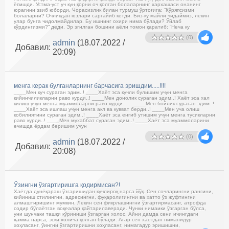
ёпишди. Устма-уст уч кун қорни оч қолган болаларнинг хархашаси онанинг
юрагини эзиб юборди. Чорасизлик билан турмуш ўртоғига: “Кўряпсизми
болаларни? Очликдан юзлари сарғайиб кетди. Биз-ку майли чидаймиз, лекин
улар бунга чидолмайдилар. Бу ишнинг охири нима бўлади? Ўйлаб
кўрдингизми?” деди. Эр эгилган бошини аёли томон қаратиб: “Неча ку
(0)
admin
(18.07.2022 /
Добавил:
20:09)
менга керак булганларнинг барчасига эришдим.....!!!!
____Мен куч сураган эдим..! ____Хаёт эса кучли булишим учун менга
кийинчиликларни раво курди..! ____Мен донолик сураган эдим..! Хаёт эса хал
килиш учун менга муаммоларни раво курди...... ____Мен бойлик сураган эдим..!
____Хаёт эса ишлаш учун менга акл ва кувват берди..! ____Мен уча олиш
кобилиятини сураган эдим..! ____Хаёт эса енгиб утишим учун менга тусикларни
раво курди..! ____Мен мухаббат сураган эдим..! ____Хаёт эса муаммоларини
ечишда ёрдам беришим учун
(0)
admin
(18.07.2022 /
Добавил:
20:08)
Ўзингни ўзгартиришга қодирмисан?!
Хаётда дунёқараш ўзгаришидан кучлироқ нарса йўқ. Сен сочларингни рангини,
кийиниш стилингни, адресингни, фуқаролигингни ва хатто ўз жуфтингни
алмаштиришинг мумкин. Лекин сен фикрлашингни ўзгартирмасанг, атрофда
содир бўлаётган воқеалар қайтарилаверади. Чунки нимаики ўзгарган бўлса,
уни шунчаки ташқи кўриниши ўзгарган холос. Айни дамда сени ичингдаги
ҳамма нарса, эски холича қолган бўлади. Агар сен хаётдан ниманидур
хоҳласанг, ўингни ўзгартиришни хоҳласанг, нимагадур эришишни,