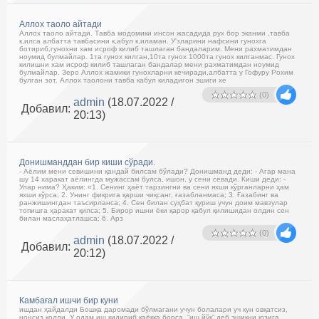
Аллох таоло айтади
Аллох таоло айтади. Тавба модомики инсон жасадида рух бор эканми ,тавба
к,илса албатта тавбасини к,абул к,иламан. У'зларини нафсини гунохга
ботириб,гунохни хам исроф килиб ташлаган бандаларим. Мени рахматимдан
ноумид булмайлар. 1та гунох килган,10та гунох 1000та гунох килганмас. Гунох
килишни хам исроф килиб ташлаган бандалар мени рахматимдан ноумид
булмайлар. Зеро Аллох жамики гунохларни кечиради,албатта у Гофуру Рохим
булган зот. Аллох таолони тавба кабул киладигон эшиги хе
(0)
admin
(18.07.2022 /
Добавил:
20:13)
Донишманддан бир киши сўради.
- Аёлим мени севишини қандай билсам бўлади? Донишманд деди: - Агар мана
шу 14 харакат аёлингда мужассам булса, ишон, у сени севади. Киши деди: -
Улар нима? Ҳаким: «1. Сенинг ҳаёт тарзингни ва сени яхши кўрганларни ҳам
яхши кўрса; 2. Унинг фикрига қарши чиқсанг, ғазабланмаса; 3. Ғазабинг ва
ранжишингдан таъсирланса; 4. Сен билан суҳбат қуриш учун доим мавзулар
топишга ҳаракат қилса; 5. Бирор ишни ёки қарор қабул қилишидан олдин сен
билан маслаҳатлашса; 6. Арз
(0)
admin
(18.07.2022 /
Добавил:
20:12)
Камбағал ишчи бир куни
ишдан ҳайдалди Бошқа даромади бўлмагани учун болалари уч кун овқатсиз,
нонсиз қолди. У одам иш қидириб қаёққа борса, “иш йўқ” деб эшикни юзига