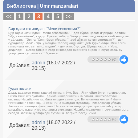
Библиотека
|
Umr manzaralari
<<
1
2
3
4
5
>>
Бир одам хотинидан: "Мени севасанми?"
Бир одам хотинидан: "Мени севасанми?" - деб сўраб, қасам ичдирди. Хотини: -
"Йўқ, севмайман", - деди. Бунинг хабари Умар розияллоҳу анҳуга етиб келди ва
у аёлдан: - "Эрига "Сени ёмон кўраман", деб айтган хотин сенмисан?" - дея
сўрадилар. Аёл: - "Ҳа, у мендан “Аллоҳ ҳаққи айт”, деб туриб олди. Мен ёлғон
гапиришга журъат қилолмадим", - дея жавоб қилди. Шунда ҳазрати Умар
дедилар: - "Ёлғон гапир!!! Агар сизлардан бирингиз бировни ёқтирмаса, бу
ҳақда унга сўзламасин!!! Чунки ж
(0)
admin
(18.07.2022 /
Добавил:
20:15)
Гудак ноласи.
Дада, дадажон мени ташлаб кетманг. Йук, йук... Янги ойим ёлгон гапирдилар.
Сизга яхши киз буламан. Хамма ишларингизни киламан. Эшитилаёткан
овозлар Насибанинг калбига нишдек санчилди. Бу кечагина келган 4 ёшли
Нигинанинг овози эди. У секингина эшикдан муралади. Кизалоклар уйкуда.
Тахмин килганидек факатгина Нигина эшик олдида хунг хунг йиглаб утирар,
кандайдир расмни юз кузларига суртарди. Насиба кизалокнинг сочларини аста
силади. Жажжи кулларидан тутканча, багрига босди. Амм
(0)
admin
(18.07.2022 /
Добавил:
20:13)