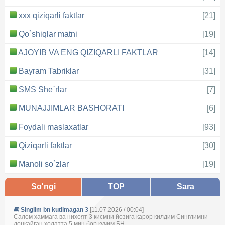
xxx qiziqarli faktlar
[21]
Qo`shiqlar matni
[19]
AJOYIB VA ENG QIZIQARLI FAKTLAR
[14]
Bayram Tabriklar
[31]
SMS She`rlar
[7]
MUNAJJIMLAR BASHORATI
[6]
Foydali maslaxatlar
[93]
Qiziqarli faktlar
[30]
Manoli so`zlar
[19]
So'ngi
TOP
Sara
Singlim bn kutilmagan 3
[11.07.2026 / 00:04]
Салом хаммага ва нихоят 3 кисмни йозига карор килдим Синглимни
донкайган холатта 5 мин бор кучим БН ...