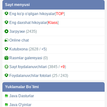
Sayt menyusi
Eng ko'p o'qilgan hikoyalar
[
TOP
]
Eng daxshat hikoyalar
[
Klass
]
Загрузки
(2435)
Online chat
Kutubxona
(2628 /
+5
)
Rasmlar galereyasi
(0)
Sayt foydalanuvchilari
(3845 /
+9
)
Foydalanuvchilar fotolari
(25 / 243)
Yuklamalar Bo`limi
Java Dasturlar
Java O'yinlar