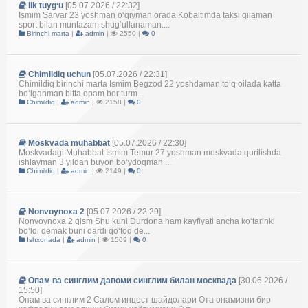
Ilk tuygʻu
[05.07.2026 / 22:32]
Ismim Sarvar 23 yoshman oʻqiyman orada Kobaltimda taksi qilaman
sport bilan muntazam shugʻullanaman....
Birinchi marta
|
admin
|
2550 |
0
Chimildiq uchun
[05.07.2026 / 22:31]
Chimildiq birinchi marta Ismim Begzod 22 yoshdaman toʻq oilada katta
boʻlganman bitta opam bor turm...
Chimildiq
|
admin
|
2158 |
0
Moskvada muhabbat
[05.07.2026 / 22:30]
Moskvadagi Muhabbat Ismim Temur 27 yoshman moskvada qurilishda
ishlayman 3 yildan buyon boʻydoqman ...
Chimildiq
|
admin
|
2149 |
0
Nonvoynoxa 2
[05.07.2026 / 22:29]
Nonvoynoxa 2 qism Shu kuni Durdona ham kayfiyati ancha koʻtarinki
boʻldi demak buni dardi qoʻtoq de...
Ishxonada
|
admin
|
1509 |
0
Опам ва синглим давоми синглим билан москвада
[30.06.2026 /
15:50]
Опам ва синглим 2 Салом инцест шайдолари Ота онамизни бир