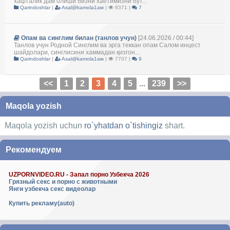
хафталик дам олиши бизни хаётимизни бут...
Qarindoshlar
|
Asal@kamola1ам
|
8371 |
7
Опам ва синглим билан (танлов учун)
[24.06.2026 / 00:44]
Танлов учун Родной Синглим ва эрга теккан опам Салом инцест
шайдолари, синглисини хаммадан қизгон...
Qarindoshlar
|
Asal@kamola1ам
|
7707 |
9
<<
1
2
3
4
5
...
239
>>
Maqola yozish
Maqola yozish uchun
ro`yhatdan o`tishingiz
shart.
Рекомендуем
UZPORNVIDEO.RU - Запал порно Узбекча 2026
Грязный секс и порно с животными
Янги узбекча секс видеолар
Купить рекламу(auto)