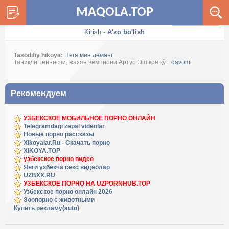
MAQOLA.TOP
Dark / Light
Kirish
-
A'zo bo'lish
Tasodifiy hikoya:
Нега мен деманг
Таниқли теннисчи, жаxон чемпиони Артур Эш қон қў...
davomi
Рекомендуем
УЗБЕКСКОЕ МОБИЛЬНОЕ ПОРНО ОНЛАЙН
Telegramdagi zapal videolar
Новые порно рассказы
Xikoyalar.Ru - Скачать порно
XIKOYA.TOP
узбекское порно видео
Янги узбекча секс видеолар
UZBXX.RU
УЗБЕКСКОЕ ПОРНО НА UZPORNHUB.TOP
Узбекское порно онлайн 2026
Зоопорно с животными
Купить рекламу(auto)