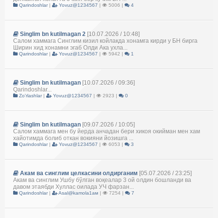
Qarindoshlar
|
Yovuz@1234567
|
5006 |
4
Singlim bn kutilmagan 2
[10.07.2026 / 10:48]
Салом хаммага Синглим кизил койлакда хонамга кирди у БН бирга
Ширин хид хонамни эгаб Олди Ака ухла...
Qarindoshlar
|
Yovuz@1234567
|
5942 |
1
Singlim bn kutilmagan
[10.07.2026 / 09:36]
Qarindoshlar...
Zo'rlashlar
|
Yovuz@1234567
|
2923 |
0
Singlim bn kutilmagan
[09.07.2026 / 10:05]
Салом хаммага мен бу йерда анчадан бери хикоя окийман мен хам
хайотимда болиб откан вокияни йозишга ...
Qarindoshlar
|
Yovuz@1234567
|
6053 |
3
Акам ва синглим целкасини олдирганим
[05.07.2026 / 23:25]
Акам ва синглим Ушбу бўлган воқеалар 3 ой олдин бошланди ва
давом этаябди Хуллас оилада УЧ фарзан...
Qarindoshlar
|
Asal@kamola1ам
|
7254 |
7