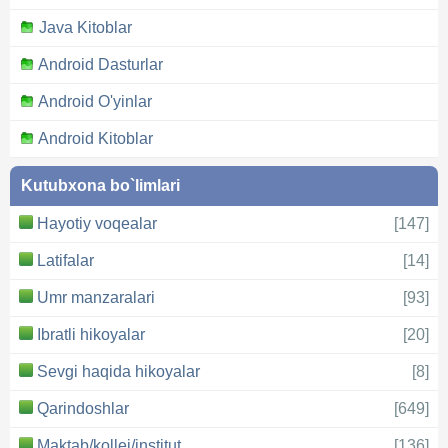
Java Kitoblar
Android Dasturlar
Android O'yinlar
Android Kitoblar
Kutubxona bo`limlari
Hayotiy voqealar
[147]
Latifalar
[14]
Umr manzaralari
[93]
Ibratli hikoyalar
[20]
Sevgi haqida hikoyalar
[8]
Qarindoshlar
[649]
Maktab/kollej/institut
[136]