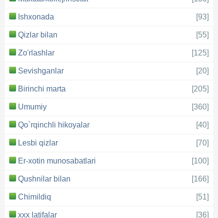
Ishxonada
[93]
Qizlar bilan
[55]
Zo'rlashlar
[125]
Sevishganlar
[20]
Birinchi marta
[205]
Umumiy
[360]
Qo`rqinchli hikoyalar
[40]
Lesbi qizlar
[70]
Er-xotin munosabatlari
[100]
Qushnilar bilan
[166]
Chimildiq
[51]
xxx latifalar
[36]